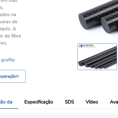
 em rolo.
s,
cados na
 varas de
ripés. A
s de fibra
res.
grafite
mparação
ção da
Especificação
SDS
Vídeo
Ava