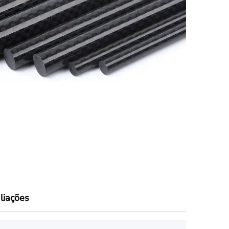
Nederland
Polska
Sverige
भारत
liações