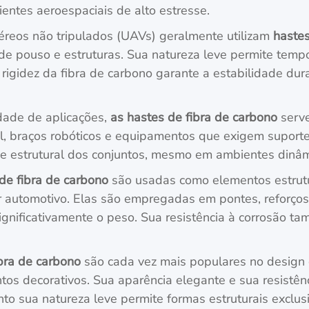
ientes aeroespaciais de alto estresse.
reos não tripulados (UAVs) geralmente utilizam
hastes
m de pouso e estruturas. Sua natureza leve permite tem
a rigidez da fibra de carbono garante a estabilidade du
edade de aplicações,
as hastes de fibra de carbono
serve
ial, braços robóticos e equipamentos que exigem suporte
de estrutural dos conjuntos, mesmo em ambientes dinâm
de fibra de carbono
são usadas como elementos estrutu
 automotivo. Elas são empregadas em pontes, reforços d
gnificativamente o peso. Sua resistência à corrosão t
bra de carbono
são cada vez mais populares no design 
tos decorativos. Sua aparência elegante e sua resistê
o sua natureza leve permite formas estruturais exclusi