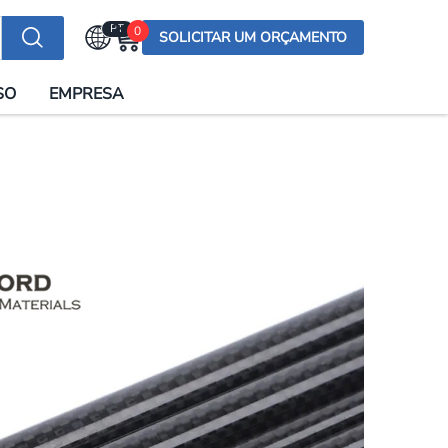
PT
0
SOLICITAR UM ORÇAMENTO
Selecionar a língua
SO
EMPRESA
English (US)
English (UK)
Española
Deutsch
Français
Italiano
日本語
Русский
한국어
Português
العربية