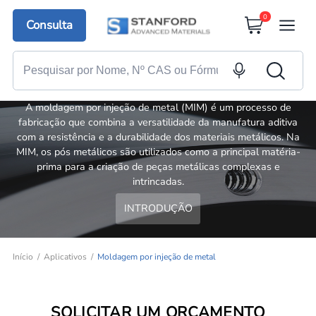
0
Consulta
Moldagem por injeção de metal
A moldagem por injeção de metal (MIM) é um processo de
fabricação que combina a versatilidade da manufatura aditiva
com a resistência e a durabilidade dos materiais metálicos. Na
MIM, os pós metálicos são utilizados como a principal matéria-
prima para a criação de peças metálicas complexas e
intrincadas.
INTRODUÇÃO
Início
Aplicativos
Moldagem por injeção de metal
SOLICITAR UM ORÇAMENTO