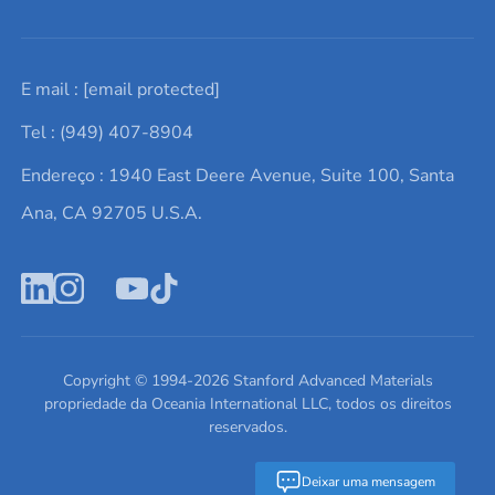
Solicite um orçamento
Materiais cerâmicos
Sobre nós
E mail :
[email protected]
Lista de consultas
Elementos de terras raras
Promoções atuais
Tel : (949) 407-8904
Termos e Condições
Alvos de pulverização catódica
Notícias e blogs
Endereço : 1940 East Deere Avenue, Suite 100, Santa
Política de Privacidade
Ácido hialurônico
Estudos de caso
Ana, CA 92705 U.S.A.
Novos produtos
Ímãs de neodímio
Perfil da Empresa
Pó de ligas de alta entropia
Fichas de Dados de Segurança
Escreva para nós
Copyright © 1994-
2026
Stanford Advanced Materials
propriedade da Oceania International LLC, todos os direitos
reservados.
Deixar uma mensagem