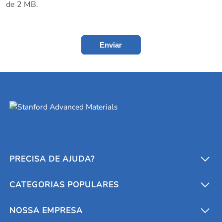
de 2 MB.
Enviar
PRECISA DE AJUDA?
CATEGORIAS POPULARES
Conversores e calculadoras
Entre em contato conosco
Metais refratários
NOSSA EMPRESA