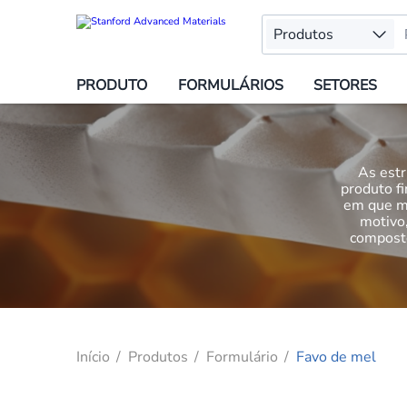
Produtos
PRODUTO
FORMULÁRIOS
SETORES
As estr
produto f
em que ma
motivo,
composto
Início
Produtos
Formulário
Favo de mel