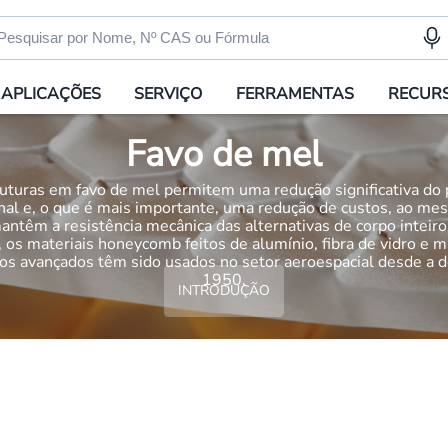
APLICAÇÕES
SERVIÇO
FERRAMENTAS
RECUR
Favo de mel
uturas em favo de mel permitem uma redução significativa do
inal e, o que é mais importante, uma redução de custos, ao m
ntêm a resistência mecânica das alternativas de corpo inteiro
 os materiais honeycomb feitos de alumínio, fibra de vidro e m
s avançados têm sido usados no setor aeroespacial desde a 
1950.
INTRODUÇÃO