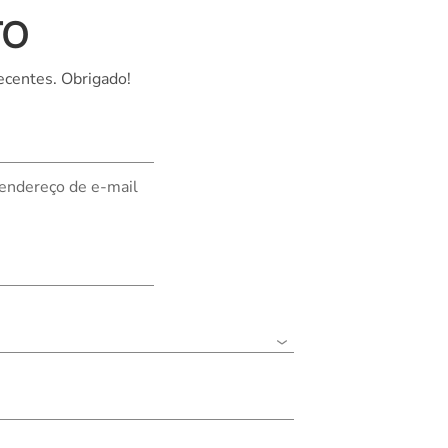
TO
Nederland
Polska
ecentes. Obrigado!
Sverige
भारत
 endereço de e-mail