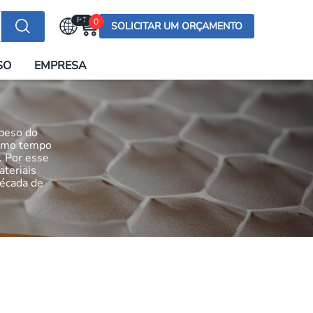
PT
0
SOLICITAR UM ORÇAMENTO
Selecionar a língua
SO
EMPRESA
English (US)
English (UK)
Española
 peso do
Deutsch
esmo tempo
. Por esse
Français
ateriais
década de
Italiano
日本語
Русский
한국어
Português
العربية