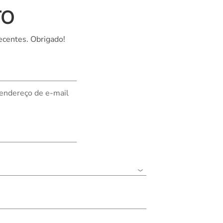
TO
Nederland
Polska
ecentes. Obrigado!
Sverige
भारत
 endereço de e-mail