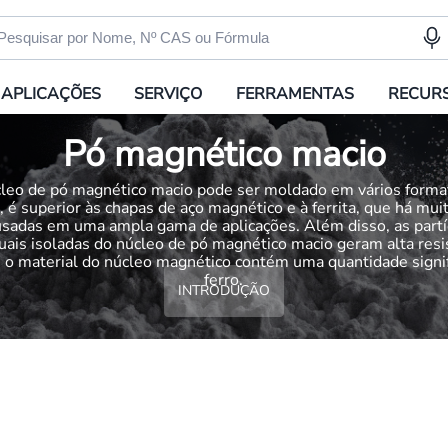
APLICAÇÕES
SERVIÇO
FERRAMENTAS
RECUR
Pó magnético macio
leo de pó magnético macio pode ser moldado em vários forma
, é superior às chapas de aço magnético e à ferrita, que há mu
usadas em uma ampla gama de aplicações. Além disso, as partí
duais isoladas do núcleo de pó magnético macio geram alta resi
 e o material do núcleo magnético contém uma quantidade signif
ferro.
INTRODUÇÃO