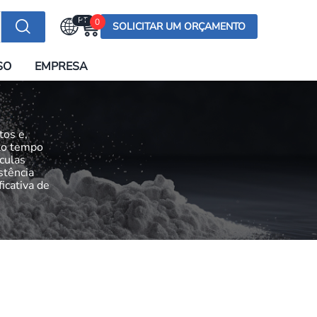
PT
0
SOLICITAR UM ORÇAMENTO
Selecionar a língua
SO
EMPRESA
English (US)
English (UK)
Española
tos e,
Deutsch
ito tempo
culas
Français
stência
icativa de
Italiano
日本語
Русский
한국어
Português
العربية