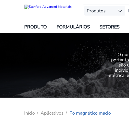
Produtos
PRODUTO
FORMULÁRIOS
SETORES
O núc
portanto
são 
indivi
elétrica,
Início
Aplicativos
Pó magnético macio