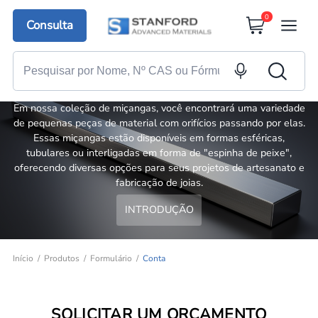
0
Consulta
Conta
Em nossa coleção de miçangas, você encontrará uma variedade
de pequenas peças de material com orifícios passando por elas.
Essas miçangas estão disponíveis em formas esféricas,
tubulares ou interligadas em forma de "espinha de peixe",
oferecendo diversas opções para seus projetos de artesanato e
fabricação de joias.
INTRODUÇÃO
Início
Produtos
Formulário
Conta
SOLICITAR UM ORÇAMENTO