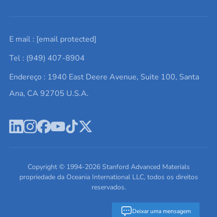
Solicite um orçamento
Materiais cerâmicos
Sobre nós
E mail :
[email protected]
Lista de consultas
Elementos de terras raras
Promoções atuais
Tel : (949) 407-8904
Termos e Condições
Alvos de pulverização catódica
Notícias e blogs
Endereço : 1940 East Deere Avenue, Suite 100, Santa
Política de Privacidade
Ácido hialurônico
Estudos de caso
Ana, CA 92705 U.S.A.
Novos produtos
Ímãs de neodímio
Perfil da Empresa
Pó de ligas de alta entropia
Fichas de Dados de Segurança
Escreva para nós
Copyright © 1994-
2026
Stanford Advanced Materials
propriedade da Oceania International LLC, todos os direitos
reservados.
Deixar uma mensagem