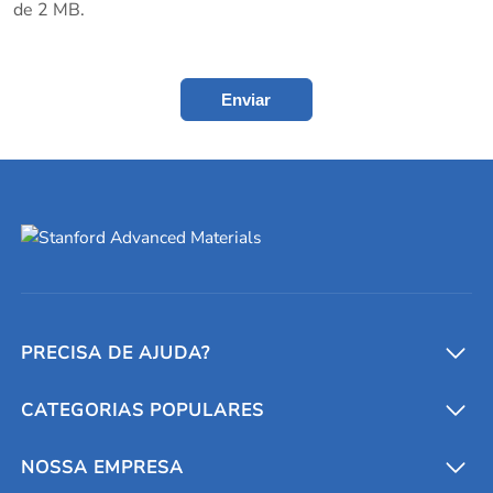
de 2 MB.
Enviar
PRECISA DE AJUDA?
CATEGORIAS POPULARES
Conversores e calculadoras
Entre em contato conosco
Metais refratários
NOSSA EMPRESA