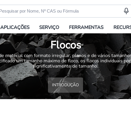
APLICAÇÕES
SERVIÇO
FERRAMENTAS
RECUR
Flocos
e material com formato irregular, planos e de vários tamanh
cificado um tamanho máximo de floco, os flocos individuais po
significativamente de tamanho.
INTRODUÇÃO