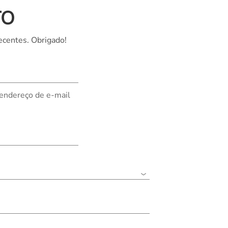
TO
Nederland
Polska
ecentes. Obrigado!
Sverige
भारत
 endereço de e-mail