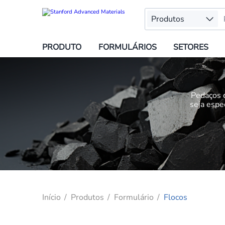
Produtos
PRODUTO
FORMULÁRIOS
SETORES
Pedaços d
seja espe
Início
Produtos
Formulário
Flocos