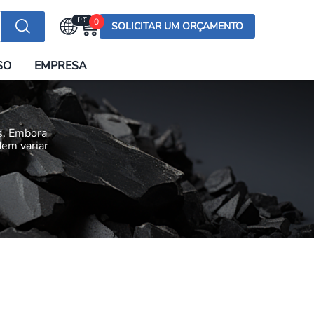
PT
0
SOLICITAR UM ORÇAMENTO
Selecionar a língua
SO
EMPRESA
English (US)
English (UK)
Española
os. Embora
Deutsch
dem variar
Français
Italiano
日本語
Русский
한국어
Português
العربية