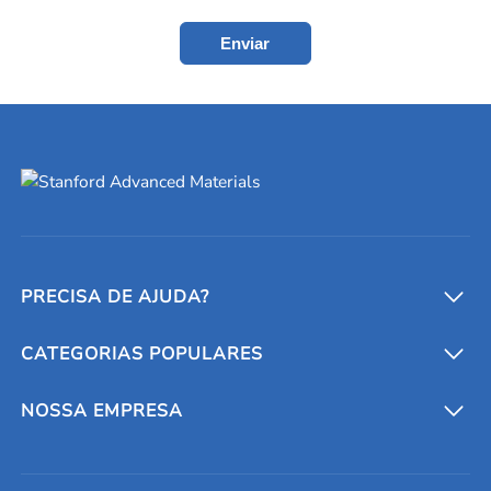
Enviar
PRECISA DE AJUDA?
CATEGORIAS POPULARES
Conversores e calculadoras
Entre em contato conosco
Metais refratários
NOSSA EMPRESA
Solicite um orçamento
Materiais cerâmicos
Sobre nós