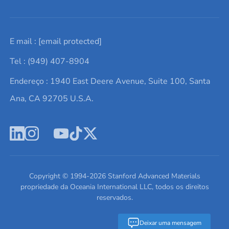
Solicite um orçamento
Materiais cerâmicos
Sobre nós
E mail :
[email protected]
Lista de consultas
Elementos de terras raras
Promoções atuais
Tel : (949) 407-8904
Termos e Condições
Alvos de pulverização catódica
Notícias e blogs
Endereço : 1940 East Deere Avenue, Suite 100, Santa
Política de Privacidade
Ácido hialurônico
Estudos de caso
Ana, CA 92705 U.S.A.
Novos produtos
Ímãs de neodímio
Perfil da Empresa
Pó de ligas de alta entropia
Fichas de Dados de Segurança
Escreva para nós
Copyright © 1994-
2026
Stanford Advanced Materials
propriedade da Oceania International LLC, todos os direitos
reservados.
Deixar uma mensagem