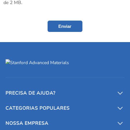
de 2 MB.
Enviar
PRECISA DE AJUDA?
CATEGORIAS POPULARES
Conversores e calculadoras
Entre em contato conosco
Metais refratários
NOSSA EMPRESA