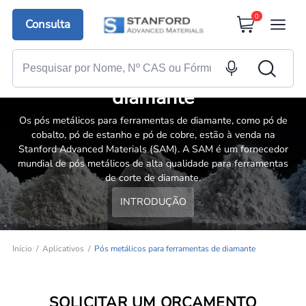
0
Consulta
Pós metálicos para ferramentas de
diamante
Os pós metálicos para ferramentas de diamante, como pó de
cobalto, pó de estanho e pó de cobre, estão à venda na
Stanford Advanced Materials (SAM). A SAM é um fornecedor
mundial de pós metálicos de alta qualidade para ferramentas
de corte de diamante.
INTRODUÇÃO
Início
Aplicativos
Pós metálicos para ferramentas de diamante
SOLICITAR UM ORÇAMENTO