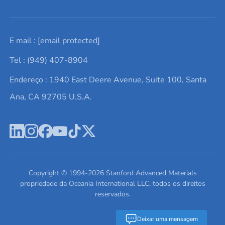
Solicite um orçamento
Materiais cerâmicos
Sobre nós
E mail :
[email protected]
Lista de consultas
Elementos de terras raras
Promoções atuais
Tel : (949) 407-8904
Termos e Condições
Alvos de pulverização catódica
Notícias e blogs
Endereço : 1940 East Deere Avenue, Suite 100, Santa
Política de Privacidade
Ácido hialurônico
Estudos de caso
Ana, CA 92705 U.S.A.
Novos produtos
Ímãs de neodímio
Perfil da Empresa
Pó de ligas de alta entropia
Fichas de Dados de Segurança
Escreva para nós
Copyright © 1994-
2026
Stanford Advanced Materials
propriedade da Oceania International LLC, todos os direitos
reservados.
Deixar uma mensagem