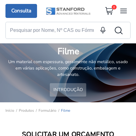
0
Consulta
Filme
Um material com espessura, geralmente não metálico, usado
em várias aplicações, como construção, embalagem e
artesanato.
INTRODUÇÃO
Início
Produtos
Formulário
Filme
SOLICITAR UM ORÇAMENTO