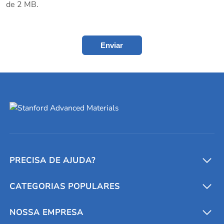
de 2 MB.
Enviar
PRECISA DE AJUDA?
CATEGORIAS POPULARES
Conversores e calculadoras
Entre em contato conosco
Metais refratários
NOSSA EMPRESA