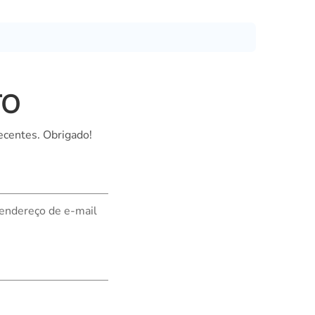
Nederland
Polska
Sverige
भारत
TO
ecentes. Obrigado!
 endereço de e-mail