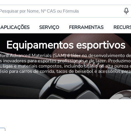
APLICAÇÕES
SERVIÇO
FERRAMENTAS
RECUR
Equipamentos esportivos
ford Advanced Materials (SAM) é líder no desenvolvimento d
s inovadores para esportes profissionais e de lazer. Produzim
, ligas e materiais compostos, incluindo titânio de alta pureza 
sio para carros de corrida, tacos de beisebol e acessórios para 