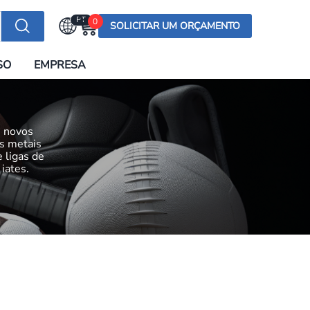
PT
0
SOLICITAR UM ORÇAMENTO
Selecionar a língua
SO
EMPRESA
English (US)
English (UK)
Española
e novos
Deutsch
os metais
e ligas de
Français
iates.
Italiano
日本語
Русский
한국어
Português
العربية