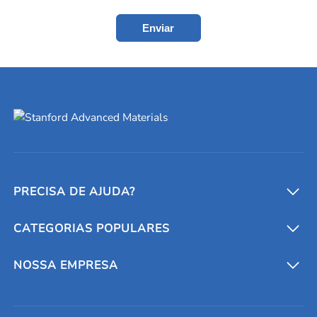
Enviar
PRECISA DE AJUDA?
CATEGORIAS POPULARES
Conversores e calculadoras
Entre em contato conosco
Metais refratários
NOSSA EMPRESA
Solicite um orçamento
Materiais cerâmicos
Sobre nós