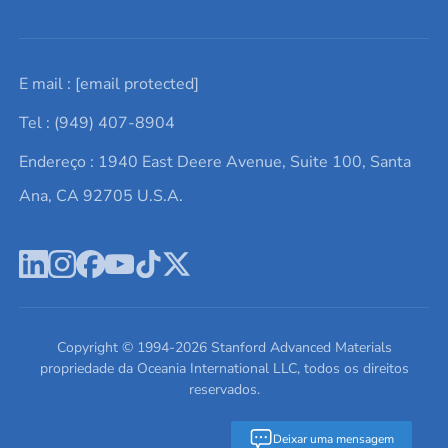
Solicite um orçamento
Materiais cerâmicos
Sobre nós
E mail :
[email protected]
Lista de consultas
Elementos de terras raras
Promoções atuais
Tel : (949) 407-8904
Termos e Condições
Alvos de pulverização catódica
Notícias e blogs
Endereço : 1940 East Deere Avenue, Suite 100, Santa
Política de Privacidade
Ácido hialurônico
Estudos de caso
Ana, CA 92705 U.S.A.
Novos produtos
Ímãs de neodímio
Perfil da Empresa
Pó de ligas de alta entropia
Fichas de Dados de Segurança
Escreva para nós
Copyright © 1994-
2026
Stanford Advanced Materials
propriedade da Oceania International LLC, todos os direitos
reservados.
Deixar uma mensagem