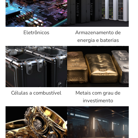
Eletrônicos
Armazenamento de
energia e baterias
Células a combustível
Metais com grau de
investimento