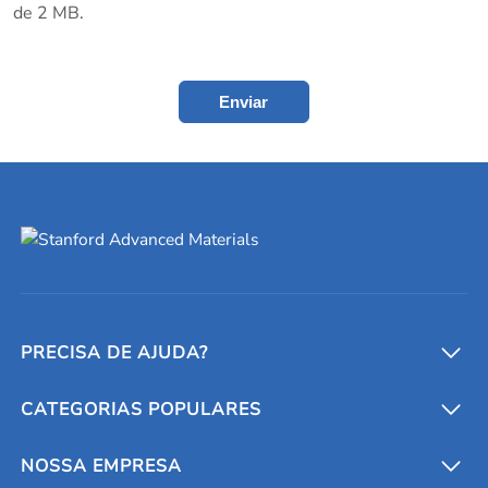
de 2 MB.
Enviar
PRECISA DE AJUDA?
CATEGORIAS POPULARES
Conversores e calculadoras
Entre em contato conosco
Metais refratários
NOSSA EMPRESA