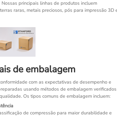
. Nossas principais linhas de produtos incluem
erras raras, metais preciosos, pós para impressão 3D 
el 718 Em Pó (Liga
CT5237 Tubo Capilar Inconel 625
7718)
Pedido de cotação
tação
iais de embalagem
 conformidade com as expectativas de desempenho e
preparadas usando métodos de embalagem verificados
e qualidade. Os tipos comuns de embalagem incluem:
stência
assificação de compressão para maior durabilidade e