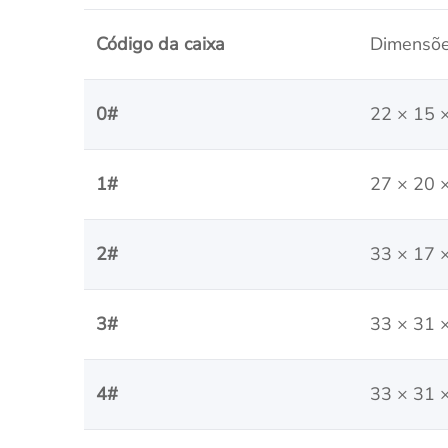
Código da caixa
Dimensõe
0#
22 × 15 
1#
27 × 20 
2#
33 × 17 
3#
33 × 31 
4#
33 × 31 