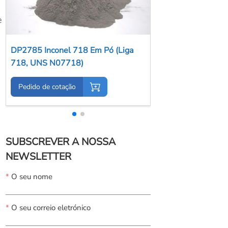
Nederland
e
Polska
Sverige
DP2785 Inconel 718 Em Pó (Liga
718, UNS N07718)
भारत
Pedido de cotação
SUBSCREVER A NOSSA
NEWSLETTER
*
O seu nome
*
O seu correio eletrónico