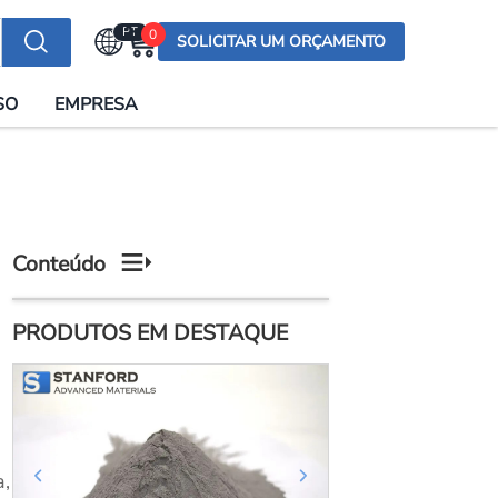
PT
0
SOLICITAR UM ORÇAMENTO
Selecionar a língua
SO
EMPRESA
English (US)
English (UK)
Española
Deutsch
Conteúdo
Français
Italiano
PRODUTOS EM DESTAQUE
日本語
Русский
한국어
Português
a,
العربية