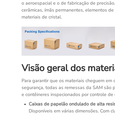
o aeroespacial e o de fabricação de precisão
cerâmicas, ímãs permanentes, elementos de t
materiais de cristal.
CT5237 Tubo Capilar Inconel 625
DP2785 Incon
718, UNS N0
Pedido de cotação
Pedido de co
Visão geral dos mater
Para garantir que os materiais cheguem em
segurança, todas as remessas da SAM são 
e contêineres inspecionados por controle d
Caixas de papelão ondulado de alta resi
Disponíveis em várias dimensões. Com cl