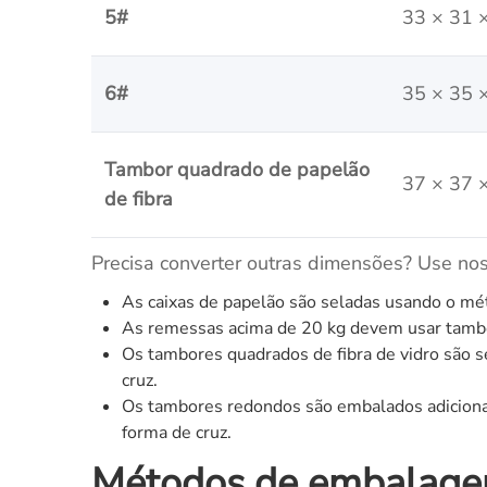
5#
33 × 31 
6#
35 × 35 
Tambor quadrado de papelão
37 × 37 
de fibra
Precisa converter outras dimensões? Use no
As caixas de papelão são seladas usando o mét
As remessas acima de 20 kg devem usar tambor
Os tambores quadrados de fibra de vidro são s
cruz.
Os tambores redondos são embalados adicional
forma de cruz.
Métodos de embalagem