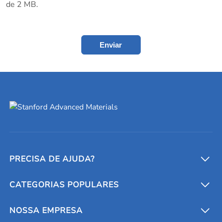
de 2 MB.
Enviar
PRECISA DE AJUDA?
CATEGORIAS POPULARES
Conversores e calculadoras
Entre em contato conosco
Metais refratários
NOSSA EMPRESA