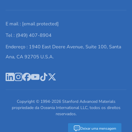
Solicite um orçamento
Materiais cerâmicos
Sobre nós
E mail :
[email protected]
Lista de consultas
Elementos de terras raras
Promoções atuais
Tel : (949) 407-8904
Termos e Condições
Alvos de pulverização catódica
Notícias e blogs
Endereço : 1940 East Deere Avenue, Suite 100, Santa
Política de Privacidade
Ácido hialurônico
Estudos de caso
Ana, CA 92705 U.S.A.
Novos produtos
Ímãs de neodímio
Perfil da Empresa
Pó de ligas de alta entropia
Fichas de Dados de Segurança
Escreva para nós
Copyright © 1994-
2026
Stanford Advanced Materials
propriedade da Oceania International LLC, todos os direitos
reservados.
Deixar uma mensagem