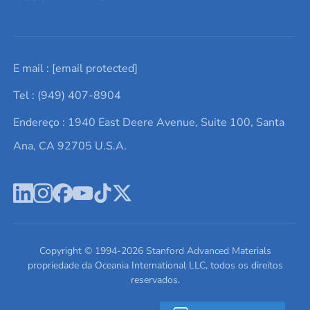
Solicite um orçamento
Materiais cerâmicos
Sobre nós
E mail :
[email protected]
Lista de consultas
Elementos de terras raras
Promoções atuais
Tel : (949) 407-8904
Termos e Condições
Alvos de pulverização catódica
Notícias e blogs
Endereço : 1940 East Deere Avenue, Suite 100, Santa
Política de Privacidade
Ácido hialurônico
Estudos de caso
Ana, CA 92705 U.S.A.
Novos produtos
Ímãs de neodímio
Perfil da Empresa
Pó de ligas de alta entropia
Fichas de Dados de Segurança
Escreva para nós
Copyright © 1994-
2026
Stanford Advanced Materials
propriedade da Oceania International LLC, todos os direitos
reservados.