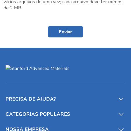
vários arquivos de uma vez; cada arquivo deve ter menos
de 2 MB.
Enviar
PRECISA DE AJUDA?
CATEGORIAS POPULARES
Conversores e calculadoras
Entre em contato conosco
Metais refratários
NOSSA EMPRESA