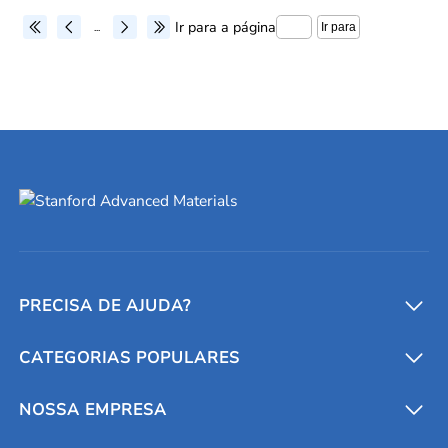
Ir para a página
Ir para
...
PRECISA DE AJUDA?
CATEGORIAS POPULARES
Conversores e calculadoras
Entre em contato conosco
Metais refratários
NOSSA EMPRESA