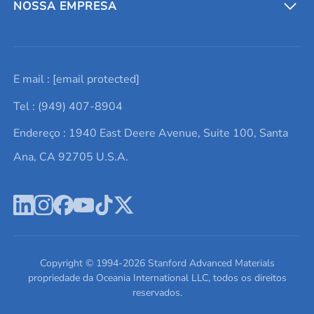
Entre em contato conosco
Metais refratários
NOSSA EMPRESA
Solicite um orçamento
Materiais cerâmicos
Sobre nós
E mail :
[email protected]
Lista de consultas
Elementos de terras raras
Promoções atuais
Tel : (949) 407-8904
Termos e Condições
Alvos de pulverização catódica
Notícias e blogs
Endereço : 1940 East Deere Avenue, Suite 100, Santa
Política de Privacidade
Ácido hialurônico
Estudos de caso
Ana, CA 92705 U.S.A.
Novos produtos
Ímãs de neodímio
Perfil da Empresa
Pó de ligas de alta entropia
Fichas de Dados de Segurança
Escreva para nós
Copyright © 1994-
2026
Stanford Advanced Materials
propriedade da Oceania International LLC, todos os direitos
reservados.