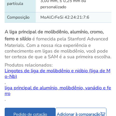
3,00 mm, ≤ 0,25 mm ou
partícula
personalizado
Composição
MoAlCrFeSi 42:24:21:7:6
A liga principal de molibdênio, alumínio, cromo,
ferro e silício
é fornecida pela Stanford Advanced
Materials.
Com a nossa rica experiência e
conhecimento em ligas de molibdênio, você pode
ter certeza de que a SAM é a sua primeira escolha.
Produtos relacionados:
Lingotes de liga de molibdênio e nióbio (liga de M
o-Nb)
,
liga principal de alumínio, molibdênio, vanádio e fe
rro
.
Pedido de cotação
Adicionar à comparação