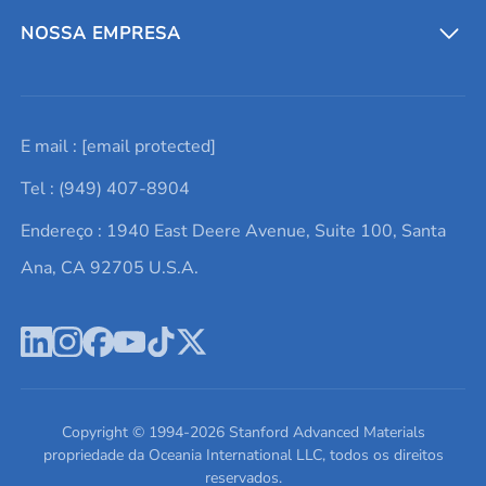
Entre em contato conosco
Metais refratários
NOSSA EMPRESA
Solicite um orçamento
Materiais cerâmicos
Sobre nós
E mail :
[email protected]
Lista de consultas
Elementos de terras raras
Promoções atuais
Tel : (949) 407-8904
Termos e Condições
Alvos de pulverização catódica
Notícias e blogs
Endereço : 1940 East Deere Avenue, Suite 100, Santa
Política de Privacidade
Ácido hialurônico
Estudos de caso
Ana, CA 92705 U.S.A.
Novos produtos
Ímãs de neodímio
Perfil da Empresa
Pó de ligas de alta entropia
Fichas de Dados de Segurança
Escreva para nós
Copyright © 1994-
2026
Stanford Advanced Materials
propriedade da Oceania International LLC, todos os direitos
reservados.