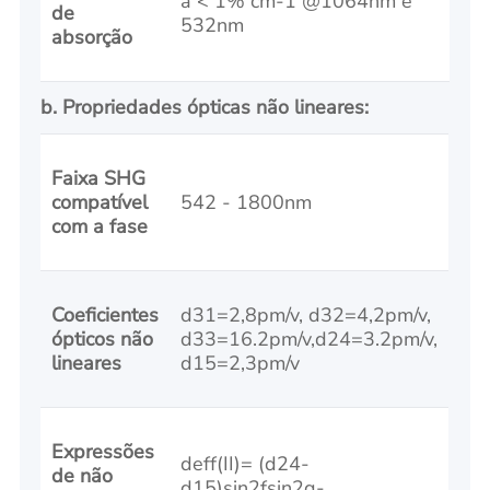
a < 1% cm-1 @1064nm e
de
532nm
absorção
b. Propriedades ópticas não lineares:
Faixa SHG
compatível
542 - 1800nm
com a fase
Coeficientes
d31=2,8pm/v, d32=4,2pm/v,
ópticos não
d33=16.2pm/v,d24=3.2pm/v,
lineares
d15=2,3pm/v
Expressões
deff(II)= (d24-
de não
d15)sin2fsin2q-