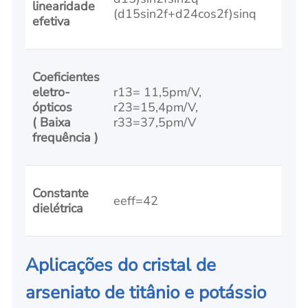
linearidade
(d15sin2f+d24cos2f)sinq
efetiva
Coeficientes
eletro-
r13= 11,5pm/V,
ópticos
r23=15,4pm/V,
( Baixa
r33=37,5pm/V
frequência )
Constante
eeff=42
dielétrica
Aplicações do cristal de
arseniato de titânio e potássio