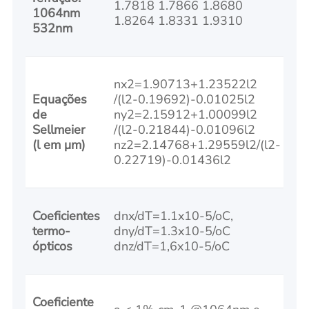
1.7818 1.7866 1.8680
1064nm
1.8264 1.8331 1.9310
532nm
nx2=1.90713+1.23522l2
Equações
/(l2-0.19692)-0.01025l2
de
ny2=2.15912+1.00099l2
Sellmeier
/(l2-0.21844)-0.01096l2
(l em μm)
nz2=2.14768+1.29559l2/(l2-
0.22719)-0.01436l2
Coeficientes
dnx/dT=1.1x10-5/oC,
termo-
dny/dT=1.3x10-5/oC
ópticos
dnz/dT=1,6x10-5/oC
Coeficiente