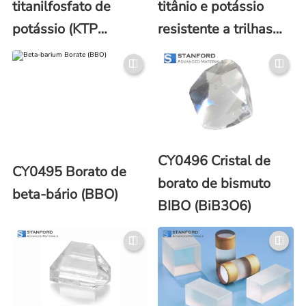
titanilfosfato de
titânio e potássio
potássio (KTP
resistente a trilhas
Crystal)
cinzas (GTR-KTP)
CY0496 Cristal de
CY0495 Borato de
borato de bismuto
beta-bário (BBO)
BIBO (BiB3O6)