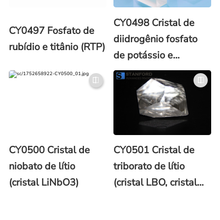
CY0498 Cristal de
CY0497 Fosfato de
diidrogênio fosfato
rubídio e titânio (RTP)
de potássio e
diidutério fosfato de
potássio (DKDP e
KDP)
CY0500 Cristal de
CY0501 Cristal de
niobato de lítio
triborato de lítio
(cristal LiNbO3)
(cristal LBO, cristal
LiB3O5)