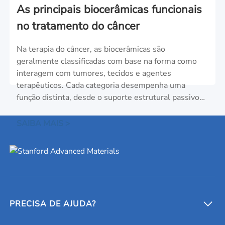
As principais biocerâmicas funcionais
no tratamento do câncer
Na terapia do câncer, as biocerâmicas são
geralmente classificadas com base na forma como
interagem com tumores, tecidos e agentes
terapêuticos. Cada categoria desempenha uma
função distinta, desde o suporte estrutural passivo
até a destruição ativa do tumor e o fornecimento de
medicamentos.
SAIBA MAIS >
PRECISA DE AJUDA?