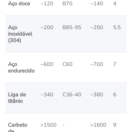
Aço doce
~120
B70
~140
4
Aço
~200
B85-95
~250
5.5
inoxidável
(304)
Aço
~600
C60
~700
7
endurecido
Liga de
~340
C36-40
~380
6
titânio
Carbeto
>1500
-
>1600
9
de