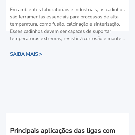
temperatura
Em ambientes laboratoriais e industriais, os cadinhos
são ferramentas essenciais para processos de alta
temperatura, como fusão, calcinação e sinterização.
Esses cadinhos devem ser capazes de suportar
temperaturas extremas, resistir à corrosão e manter
a integridade estrutural sob estresse. Discutiremos
os materiais mais comumente usados para cadinhos
SAIBA MAIS >
de alta temperatura, suas propriedades e os setores
que dependem deles.
Principais aplicações das ligas com