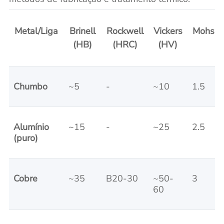
Metal/Liga
Brinell
Rockwell
Vickers
Mohs
(HB)
(HRC)
(HV)
Chumbo
~5
-
~10
1.5
Alumínio
~15
-
~25
2.5
(puro)
Cobre
~35
B20-30
~50-
3
60