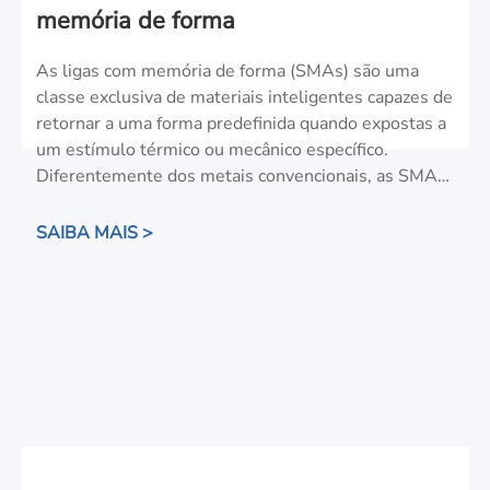
memória de forma
As ligas com memória de forma (SMAs) são uma
classe exclusiva de materiais inteligentes capazes de
retornar a uma forma predefinida quando expostas a
um estímulo térmico ou mecânico específico.
Diferentemente dos metais convencionais, as SMAs
apresentam efeito de memória de forma e
superelasticidade, o que lhes permite responder
SAIBA MAIS >
dinamicamente ao ambiente. Entre elas, o nitinol
(liga de níquel-titânio) é a mais usada, mas as SMAs
à base de cobre e ferro também desempenham
papéis importantes na engenharia. Graças à sua
capacidade de combinar funções de detecção,
atuação e estruturais em um único material, as
SMAs agora são amplamente utilizadas em
aplicações médicas, industriais, aeroespaciais,
robóticas e de consumo.