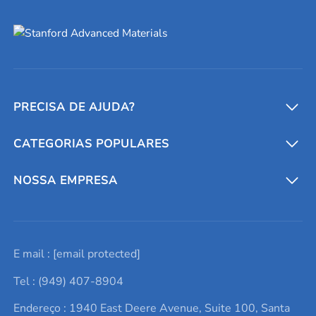
PRECISA DE AJUDA?
CATEGORIAS POPULARES
Conversores e calculadoras
Entre em contato conosco
Metais refratários
NOSSA EMPRESA
Solicite um orçamento
Materiais cerâmicos
Sobre nós
E mail :
[email protected]
Lista de consultas
Elementos de terras raras
Promoções atuais
Tel : (949) 407-8904
Termos e Condições
Alvos de pulverização catódica
Notícias e blogs
Endereço : 1940 East Deere Avenue, Suite 100, Santa