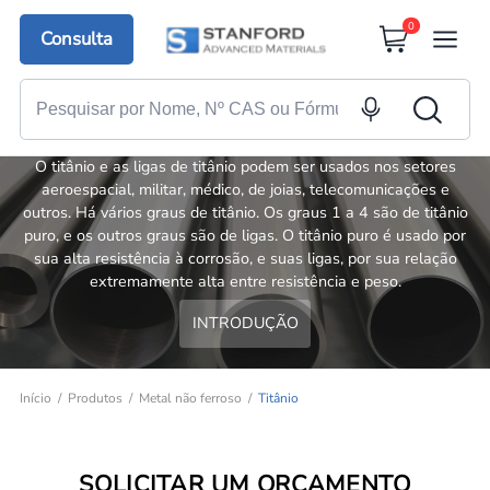
0
Consulta
Titânio
O titânio e as ligas de titânio podem ser usados nos setores
aeroespacial, militar, médico, de joias, telecomunicações e
outros. Há vários graus de titânio. Os graus 1 a 4 são de titânio
puro, e os outros graus são de ligas. O titânio puro é usado por
sua alta resistência à corrosão, e suas ligas, por sua relação
extremamente alta entre resistência e peso.
INTRODUÇÃO
Início
Produtos
Metal não ferroso
Titânio
SOLICITAR UM ORÇAMENTO