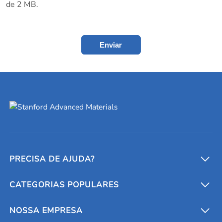
de 2 MB.
Enviar
PRECISA DE AJUDA?
CATEGORIAS POPULARES
Conversores e calculadoras
Entre em contato conosco
Metais refratários
NOSSA EMPRESA