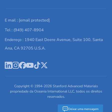
Solicite um orçamento
Materiais cerâmicos
Sobre nós
E mail :
[email protected]
Lista de consultas
Elementos de terras raras
Promoções atuais
Tel : (949) 407-8904
Termos e Condições
Alvos de pulverização catódica
Notícias e blogs
Endereço : 1940 East Deere Avenue, Suite 100, Santa
Política de Privacidade
Ácido hialurônico
Estudos de caso
Ana, CA 92705 U.S.A.
Novos produtos
Ímãs de neodímio
Perfil da Empresa
Pó de ligas de alta entropia
Fichas de Dados de Segurança
Escreva para nós
Copyright © 1994-
2026
Stanford Advanced Materials
propriedade da Oceania International LLC, todos os direitos
reservados.
Deixar uma mensagem