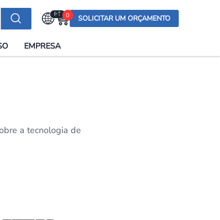
PT
0
SOLICITAR UM ORÇAMENTO
Selecionar a língua
SO
EMPRESA
English (US)
English (UK)
Española
Deutsch
Français
obre a tecnologia de
Italiano
日本語
Русский
한국어
Português
العربية