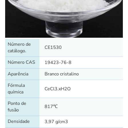
Número de
CE1530
catálogo.
Número CAS
19423-76-8
Aparência
Branco cristalino
Fórmula
CeCl3.xH2O
química
Ponto de
817℃
fusão
Densidade
3,97 g/cm3