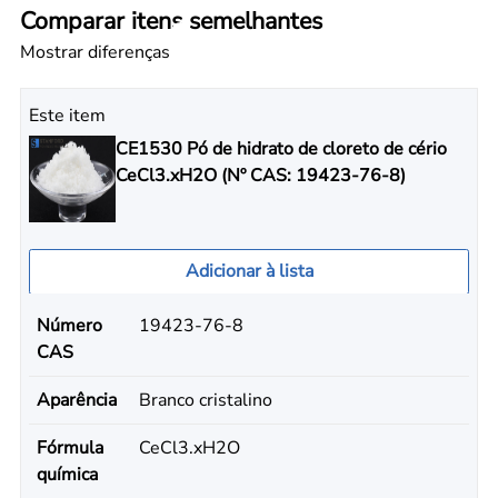
Comparar itens semelhantes
Mostrar diferenças
Este item
CE1530 Pó de hidrato de cloreto de cério
CeCl3.xH2O (Nº CAS: 19423-76-8)
Adicionar à lista
Número
19423-76-8
CAS
Aparência
Branco cristalino
Fórmula
CeCl3.xH2O
química