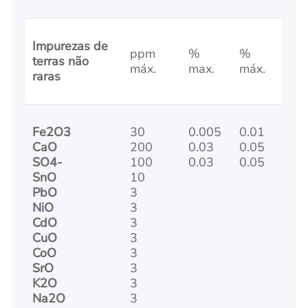
Impurezas de
ppm
%
%
terras não
máx.
max.
máx.
raras
Fe2O3
30
0.005
0.01
CaO
200
0.03
0.05
SO4-
100
0.03
0.05
SnO
10
PbO
3
NiO
3
CdO
3
CuO
3
CoO
3
SrO
3
K2O
3
Na2O
3