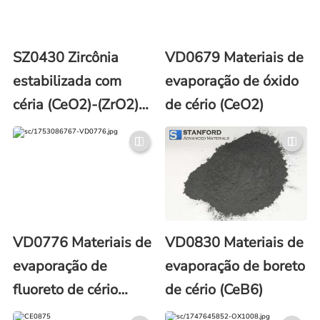
SZ0430 Zircônia
VD0679 Materiais de
estabilizada com
evaporação de óxido
céria (CeO2)-(ZrO2)
de cério (CeO2)
(CSZ) em pó (número
CAS 53169-24-7)
VD0776 Materiais de
VD0830 Materiais de
evaporação de
evaporação de boreto
fluoreto de cério
de cério (CeB6)
(CeF3)