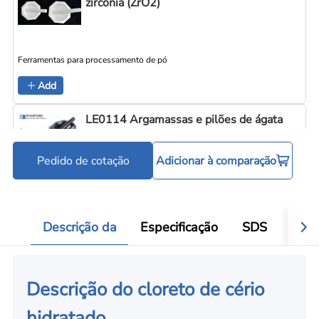
zircônia (ZrO2)
Ferramentas para processamento de pó
Add
LE0114 Argamassas e pilões de ágata
Pedido de cotação
Adicionar à comparação
Ferramentas para processamento de pó
Add
Descrição da
Especificação
SDS
Aval
Descrição do cloreto de cério
hidratado