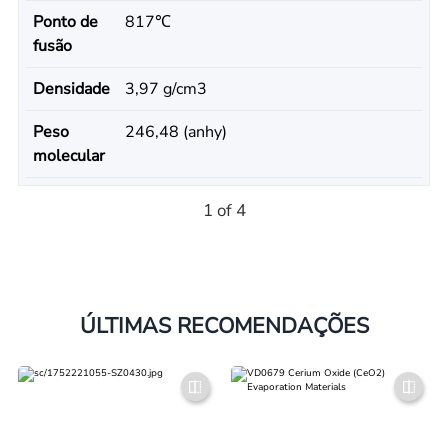
Ponto de
817℃
fusão
Densidade
3,97 g/cm3
Peso
246,48 (anhy)
molecular
1 of 4
ÚLTIMAS RECOMENDAÇÕES