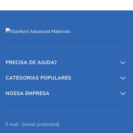
PRECISA DE AJUDA?
CATEGORIAS POPULARES
Conversores e calculadoras
Entre em contato conosco
Metais refratários
NOSSA EMPRESA
Solicite um orçamento
Materiais cerâmicos
Sobre nós
E mail :
[email protected]
Lista de consultas
Elementos de terras raras
Promoções atuais