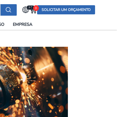
PT
0
SOLICITAR UM ORÇAMENTO
Selecionar a língua
SO
EMPRESA
English (US)
English (UK)
Española
Deutsch
Français
Italiano
日本語
Русский
한국어
Português
العربية