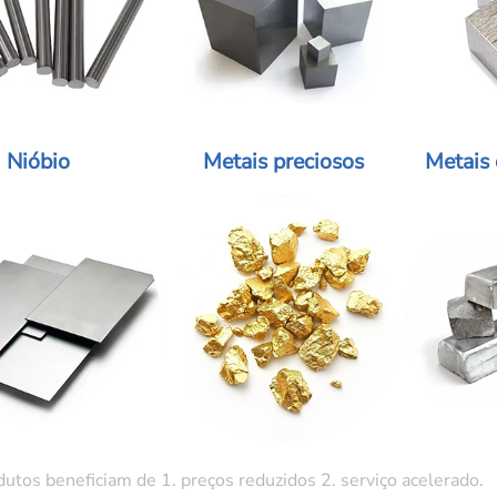
Nióbio
Metais preciosos
Metais 
tos beneficiam de 1. preços reduzidos 2. serviço acelerado.