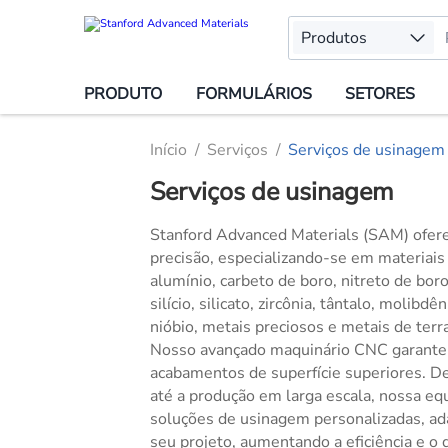
Produtos
PRODUTO
FORMULÁRIOS
SETORES
Início
Serviços
Serviços de usinagem
Serviços de usinagem
Stanford Advanced Materials (SAM) ofer
precisão, especializando-se em materiais
alumínio, carbeto de boro, nitreto de boro,
silício, silicato, zircônia, tântalo, molibdê
nióbio, metais preciosos e metais de terra
Nosso avançado maquinário CNC garante t
acabamentos de superfície superiores. De
até a produção em larga escala, nossa equ
soluções de usinagem personalizadas, ad
seu projeto, aumentando a eficiência e 