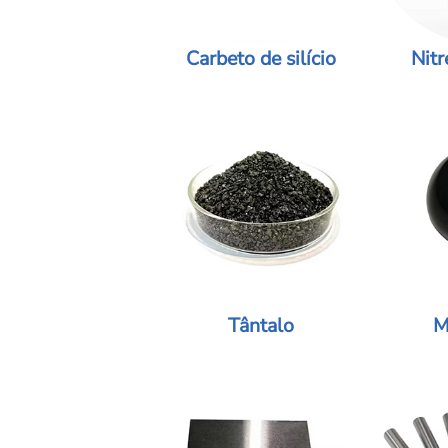
Carbeto de silício
Nitr
Tântalo
M