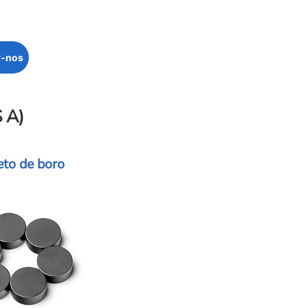
r-nos
 A)
eto de boro