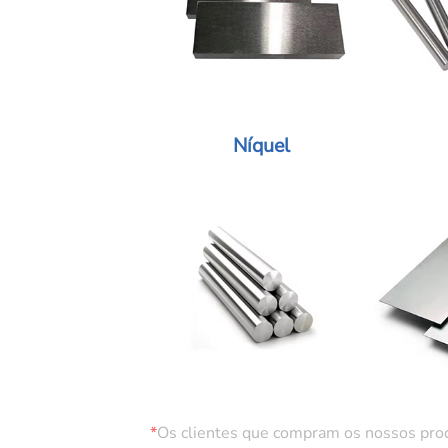
Níquel
*
Os clientes que compram os nossos produ