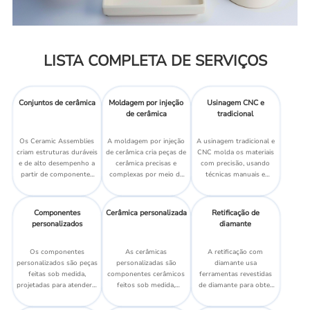
LISTA COMPLETA DE SERVIÇOS
Conjuntos de cerâmica
Moldagem por injeção
Usinagem CNC e
de cerâmica
tradicional
Os Ceramic Assemblies
A moldagem por injeção
A usinagem tradicional e
criam estruturas duráveis
de cerâmica cria peças de
CNC molda os materiais
e de alto desempenho a
cerâmica precisas e
com precisão, usando
partir de componentes
complexas por meio da
técnicas manuais e
cerâmicos de precisão.
injeção de material em
automatizadas para a
moldes.
produção precisa de
componentes.
Componentes
Cerâmica personalizada
Retificação de
personalizados
diamante
Os componentes
As cerâmicas
A retificação com
personalizados são peças
personalizadas são
diamante usa
feitas sob medida,
componentes cerâmicos
ferramentas revestidas
projetadas para atender a
feitos sob medida,
de diamante para obter
requisitos específicos do
projetados para atender
acabamentos precisos e
projeto com precisão e
a requisitos específicos
suaves em materiais