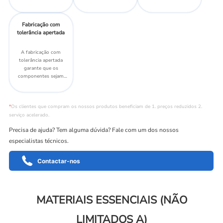
friccionadas com um
perfeitamente plana.
resultados.
abrasivo, obtendo-se
uma planicidade e um
Fabricação com
acabamento de superfície
tolerância apertada
excepcionais.
A fabricação com
tolerância apertada
garante que os
componentes sejam
fabricados com o mínimo
de desvio das dimensões
especificadas para obter
*
Os clientes que compram os nossos produtos beneficiam de 1. preços reduzidos 2.
alta precisão e exatidão.
serviço acelerado.
Precisa de ajuda? Tem alguma dúvida? Fale com um dos nossos
especialistas técnicos.
Contactar-nos
MATERIAIS ESSENCIAIS (NÃO
LIMITADOS A)