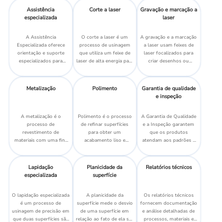
funcionalidade.
de desempenho e
duros.
Assistência
Corte a laser
Gravação e marcação a
aplicação.
especializada
laser
A Assistência
O corte a laser é um
A gravação e a marcação
Especializada oferece
processo de usinagem
a laser usam feixes de
orientação e suporte
que utiliza um feixe de
laser focalizados para
especializados para
laser de alta energia para
criar desenhos ou
garantir soluções ideais
cortar com precisão
identificadores
para suas necessidades
vários materiais.
permanentes e
técnicas e de projeto.
detalhados na superfície
Metalização
Polimento
Garantia de qualidade
dos materiais.
e inspeção
A metalização é o
Polimento é o processo
A Garantia de Qualidade
processo de
de refinar superfícies
e a Inspeção garantem
revestimento de
para obter um
que os produtos
materiais com uma fina
acabamento liso e
atendam aos padrões e
camada de metal para
brilhante, melhorando a
requisitos especificados
aumentar a
aparência e o
por meio de testes e
condutividade, a
desempenho.
avaliações rigorosos.
Lapidação
Planicidade da
Relatórios técnicos
durabilidade ou outras
especializada
superfície
propriedades.
O lapidação especializada
A planicidade da
Os relatórios técnicos
é um processo de
superfície mede o desvio
fornecem documentação
usinagem de precisão em
de uma superfície em
e análise detalhadas de
que duas superfícies são
relação ao fato de ela ser
processos, materiais e