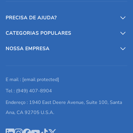
PRECISA DE AJUDA?
CATEGORIAS POPULARES
Conversores e calculadoras
Entre em contato conosco
Metais refratários
NOSSA EMPRESA
Solicite um orçamento
Materiais cerâmicos
Sobre nós
E mail :
[email protected]
Lista de consultas
Elementos de terras raras
Promoções atuais
Tel : (949) 407-8904
Termos e Condições
Alvos de pulverização catódica
Notícias e blogs
Endereço : 1940 East Deere Avenue, Suite 100, Santa
Política de Privacidade
Ácido hialurônico
Estudos de caso
Ana, CA 92705 U.S.A.
Novos produtos
Ímãs de neodímio
Perfil da Empresa