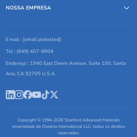
Entre em contato conosco
Metais refratários
NOSSA EMPRESA
Solicite um orçamento
Materiais cerâmicos
Sobre nós
E mail :
[email protected]
Lista de consultas
Elementos de terras raras
Promoções atuais
Tel : (949) 407-8904
Termos e Condições
Alvos de pulverização catódica
Notícias e blogs
Endereço : 1940 East Deere Avenue, Suite 100, Santa
Política de Privacidade
Ácido hialurônico
Estudos de caso
Ana, CA 92705 U.S.A.
Novos produtos
Ímãs de neodímio
Perfil da Empresa
Pó de ligas de alta entropia
Fichas de Dados de Segurança
Escreva para nós
Copyright © 1994-
2026
Stanford Advanced Materials
propriedade da Oceania International LLC, todos os direitos
reservados.