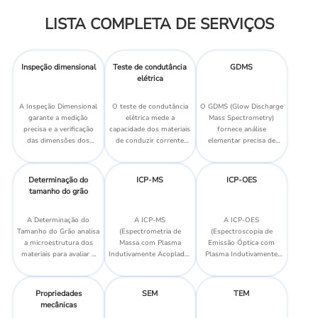
LISTA COMPLETA DE SERVIÇOS
Inspeção dimensional
Teste de condutância
GDMS
elétrica
A Inspeção Dimensional
O teste de condutância
O GDMS (Glow Discharge
garante a medição
elétrica mede a
Mass Spectrometry)
precisa e a verificação
capacidade dos materiais
fornece análise
das dimensões dos
de conduzir corrente
elementar precisa de
componentes para
elétrica, garantindo o
materiais sólidos,
atender às especificações
desempenho ideal em
detectando traços e
exatas.
aplicações elétricas.
elementos em massa
Determinação do
ICP-MS
ICP-OES
para controle de
tamanho do grão
qualidade e verificação de
materiais.
A Determinação do
A ICP-MS
A ICP-OES
Tamanho do Grão analisa
(Espectrometria de
(Espectroscopia de
a microestrutura dos
Massa com Plasma
Emissão Óptica com
materiais para avaliar o
Indutivamente Acoplado)
Plasma Indutivamente
tamanho do grão, o que
é uma técnica altamente
Acoplado) é uma técnica
afeta a resistência e o
sensível usada para
usada para a detecção e
desempenho do material.
detectar e quantificar
análise precisas de vários
Propriedades
SEM
TEM
elementos residuais em
elementos em uma
mecânicas
vários materiais.
amostra por meio de