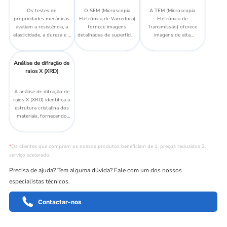
emissão de luz.
Os testes de
O SEM (Microscopia
A TEM (Microscopia
propriedades mecânicas
Eletrônica de Varredura)
Eletrônica de
avaliam a resistência, a
fornece imagens
Transmissão) oferece
elasticidade, a dureza e a
detalhadas de superfícies
imagens de alta
durabilidade de um
de materiais em altas
resolução de estruturas
material para garantir
ampliações para uma
de materiais em nível
que ele atenda aos
análise estrutural precisa.
atômico para uma análise
Análise de difração de
requisitos de
aprofundada.
raios X (XRD)
desempenho.
A análise de difração de
raios X (XRD) identifica a
estrutura cristalina dos
materiais, fornecendo
informações sobre a
composição da fase e as
propriedades do material.
*
Os clientes que compram os nossos produtos beneficiam de 1. preços reduzidos 2.
serviço acelerado.
Precisa de ajuda? Tem alguma dúvida? Fale com um dos nossos
especialistas técnicos.
Contactar-nos