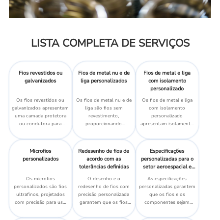
LISTA COMPLETA DE SERVIÇOS
Fios revestidos ou
Fios de metal nu e de
Fios de metal e liga
galvanizados
liga personalizados
com isolamento
personalizado
Os fios revestidos ou
Os fios de metal nu e de
Os fios de metal e liga
galvanizados apresentam
liga são fios sem
com isolamento
uma camada protetora
revestimento,
personalizado
ou condutora para
proporcionando
apresentam isolamento
aumentar a durabilidade,
condutividade e
sob medida para
a condutividade e a
resistência brutas para
melhorar o desempenho
resistência à corrosão.
aplicações industriais e
elétrico, a segurança e a
Microfios
Redesenho de fios de
Especificações
elétricas.
durabilidade.
personalizados
acordo com as
personalizadas para o
tolerâncias definidas
setor aeroespacial e
médico
Os microfios
O desenho e o
As especificações
personalizados são fios
redesenho de fios com
personalizadas garantem
ultrafinos, projetados
precisão personalizada
que os fios e os
com precisão para uso
garantem que os fios
componentes sejam
em aplicações de alta
sejam fabricados com
adaptados para atender
precisão.
tolerâncias exatas,
às diretrizes e aos