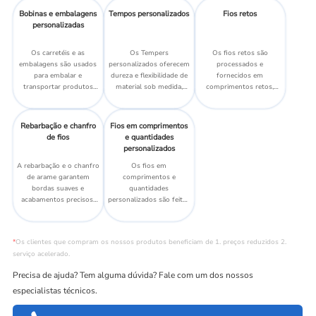
proporcionando precisão
padrões rigorosos dos
Bobinas e embalagens
Tempos personalizados
Fios retos
e consistência.
setores aeroespacial e
personalizadas
médico, proporcionando
precisão e confiabilidade.
Os carretéis e as
Os Tempers
Os fios retos são
embalagens são usados
personalizados oferecem
processados e
para embalar e
dureza e flexibilidade de
fornecidos em
transportar produtos
material sob medida,
comprimentos retos,
como fios, garantindo
otimizando o
garantindo precisão e
armazenamento seguro e
desempenho para
facilidade de uso para
fácil manuseio.
aplicações específicas em
várias aplicações.
Rebarbação e chanfro
Fios em comprimentos
vários setores.
de fios
e quantidades
personalizados
A rebarbação e o chanfro
Os fios em
de arame garantem
comprimentos e
bordas suaves e
quantidades
acabamentos precisos,
personalizados são feitos
adaptados para atender
sob medida para atender
aos requisitos específicos
às necessidades
de várias aplicações.
específicas do projeto,
*
Os clientes que compram os nossos produtos beneficiam de 1. preços reduzidos 2.
oferecendo flexibilidade
serviço acelerado.
no fornecimento de
materiais.
Precisa de ajuda? Tem alguma dúvida? Fale com um dos nossos
especialistas técnicos.