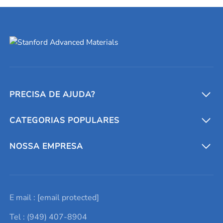
PRECISA DE AJUDA?
CATEGORIAS POPULARES
Conversores e calculadoras
Entre em contato conosco
Metais refratários
NOSSA EMPRESA
Solicite um orçamento
Materiais cerâmicos
Sobre nós
E mail :
[email protected]
Lista de consultas
Elementos de terras raras
Promoções atuais
Tel : (949) 407-8904