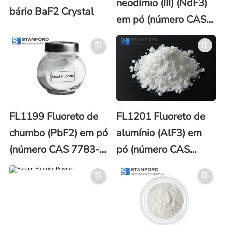
neodímio (III) (NdF3)
bário BaF2 Crystal
em pó (número CAS
13709-42-7)
FL1199 Fluoreto de
FL1201 Fluoreto de
chumbo (PbF2) em pó
alumínio (AlF3) em
(número CAS 7783-
pó (número CAS
46-2)
7784-18-1)