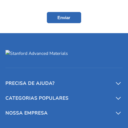
Enviar
PRECISA DE AJUDA?
CATEGORIAS POPULARES
Conversores e calculadoras
Entre em contato conosco
Metais refratários
NOSSA EMPRESA