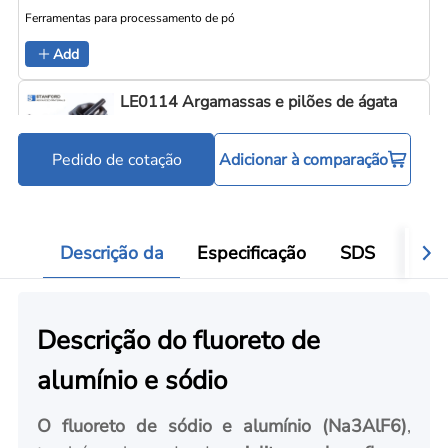
Ferramentas para processamento de pó
Add
LE0114 Argamassas e pilões de ágata
Pedido de cotação
Adicionar à comparação
Ferramentas para processamento de pó
Add
Descrição da
Especificação
SDS
Aval
Descrição do fluoreto de
alumínio e sódio
O fluoreto de sódio e alumínio (Na3AlF6)
,