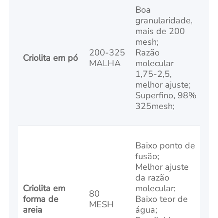
Boa
granularidade,
mais de 200
mesh;
200-325
Razão
Criolita em pó
MALHA
molecular
1,75-2,5,
melhor ajuste;
Superfino, 98%
325mesh;
Baixo ponto de
fusão;
Melhor ajuste
da razão
Criolita em
molecular;
80
forma de
Baixo teor de
MESH
areia
água;