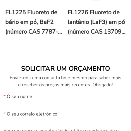
FL1225 Fluoreto de
FL1226 Fluoreto de
bário em pó, BaF2
lantânio (LaF3) em pó
(número CAS 7787-
(número CAS 13709-
32-8)
38-1)
SOLICITAR UM ORÇAMENTO
Envie-nos uma consulta hoje mesmo para saber mais
e receber os preços mais recentes. Obrigado!
*
O seu nome
*
O seu correio eletrónico
Para um processamento rápido, utilize o endereço de e-