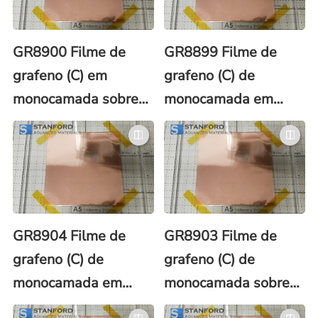
GR8900 Filme de
GR8899 Filme de
grafeno (C) em
grafeno (C) de
monocamada sobre
monocamada em
folha de cobre (Cu)
folha de cobre (Cu)
60x40 mm
Dia. 12 mm com
revestimento de
PMMA
GR8904 Filme de
GR8903 Filme de
grafeno (C) de
grafeno (C) de
monocamada em
monocamada sobre
folha de cobre (Cu)
folha de cobre (Cu)