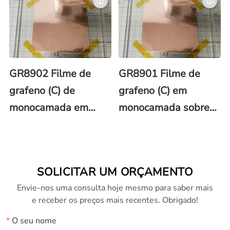
150x150 mm
100x100 mm com
revestimento de
PMMA
GR8902 Filme de
GR8901 Filme de
grafeno (C) de
grafeno (C) em
monocamada em
monocamada sobre
folha de cobre (Cu)
folha de cobre (Cu)
100x100 mm
60x40 mm com
revestimento de
SOLICITAR UM ORÇAMENTO
PMMA
Envie-nos uma consulta hoje mesmo para saber mais
e receber os preços mais recentes. Obrigado!
*
O seu nome