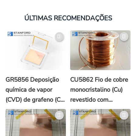
ÚLTIMAS RECOMENDAÇÕES
GR5856 Deposição
CU5862 Fio de cobre
química de vapor
monocristalino (Cu)
(CVD) de grafeno (C)
revestido com
em cobre (revestido
grafeno (C)
com poli(metacrilato
de metila) (PMMA))