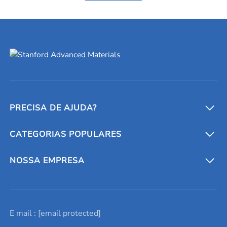
PRECISA DE AJUDA?
CATEGORIAS POPULARES
Conversores e calculadoras
Entre em contato conosco
Metais refratários
NOSSA EMPRESA
Solicite um orçamento
Materiais cerâmicos
Sobre nós
E mail :
[email protected]
Lista de consultas
Elementos de terras raras
Promoções atuais