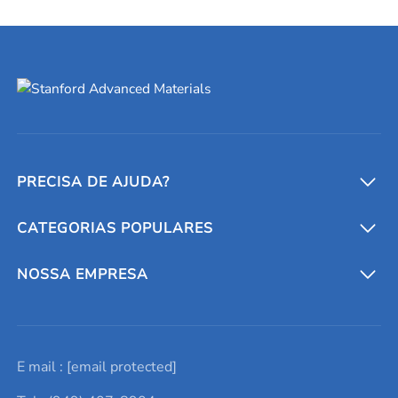
PRECISA DE AJUDA?
CATEGORIAS POPULARES
Conversores e calculadoras
Entre em contato conosco
Metais refratários
NOSSA EMPRESA
Solicite um orçamento
Materiais cerâmicos
Sobre nós
E mail :
[email protected]
Lista de consultas
Elementos de terras raras
Promoções atuais