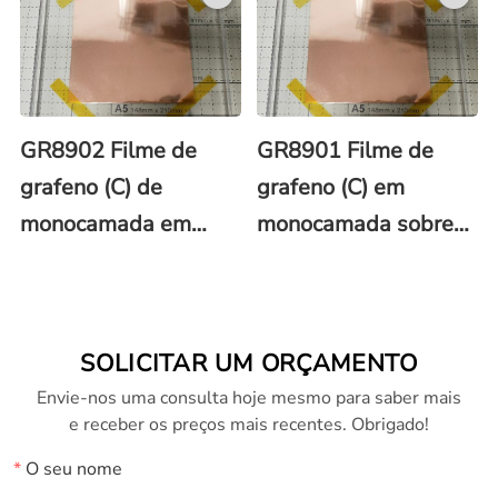
150x150 mm
100x100 mm com
revestimento de
PMMA
GR8902 Filme de
GR8901 Filme de
grafeno (C) de
grafeno (C) em
monocamada em
monocamada sobre
folha de cobre (Cu)
folha de cobre (Cu)
100x100 mm
60x40 mm com
revestimento de
SOLICITAR UM ORÇAMENTO
PMMA
Envie-nos uma consulta hoje mesmo para saber mais
e receber os preços mais recentes. Obrigado!
*
O seu nome