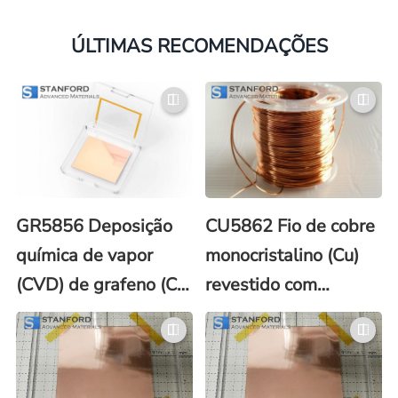
ÚLTIMAS RECOMENDAÇÕES
GR5856 Deposição
CU5862 Fio de cobre
química de vapor
monocristalino (Cu)
(CVD) de grafeno (C)
revestido com
em cobre (revestido
grafeno (C)
com poli(metacrilato
de metila) (PMMA))