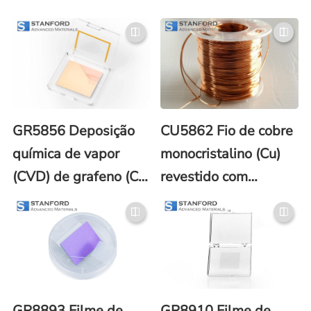
GR5856 Deposição
CU5862 Fio de cobre
química de vapor
monocristalino (Cu)
(CVD) de grafeno (C)
revestido com
em cobre (revestido
grafeno (C)
com poli(metacrilato
de metila) (PMMA))
GR8893 Filme de
GR8910 Filme de