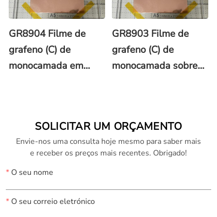
poli(metacrilato de
metila) (PMMA)
GR8904 Filme de
GR8903 Filme de
grafeno (C) de
grafeno (C) de
monocamada em
monocamada sobre
folha de cobre (Cu)
folha de cobre (Cu)
150x150 mm
100x100 mm com
revestimento de
SOLICITAR UM ORÇAMENTO
PMMA
Envie-nos uma consulta hoje mesmo para saber mais
e receber os preços mais recentes. Obrigado!
*
O seu nome
*
O seu correio eletrónico