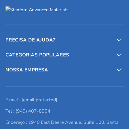
PRECISA DE AJUDA?
CATEGORIAS POPULARES
Conversores e calculadoras
Entre em contato conosco
Metais refratários
NOSSA EMPRESA
Solicite um orçamento
Materiais cerâmicos
Sobre nós
E mail :
[email protected]
Lista de consultas
Elementos de terras raras
Promoções atuais
Tel : (949) 407-8904
Termos e Condições
Alvos de pulverização catódica
Notícias e blogs
Endereço : 1940 East Deere Avenue, Suite 100, Santa