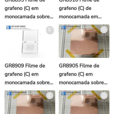
grafeno (C) em
grafeno (C) de
monocamada sobre
monocamada em
substrato de
substrato de quartzo
sílica/silício (SiO2/Si)
(SiO2) Dia. 4 pol.
10x10 mm
GR8909 Filme de
GR8905 Filme de
grafeno (C) em
grafeno (C) em
monocamada sobre
monocamada sobre
substrato de quartzo
folha de cobre (Cu) de
(SiO2) 10x10 mm
150x150 mm com
revestimento de