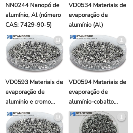
NN0244 Nanopó de
VD0534 Materiais de
alumínio, Al (número
evaporação de
CAS: 7429-90-5)
alumínio (Al)
VD0593 Materiais de
VD0594 Materiais de
evaporação de
evaporação de
alumínio e cromo
alumínio-cobalto
(Al/Cr)
(Al/Co)