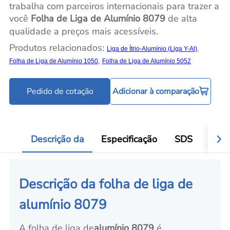
trabalha com parceiros internacionais para trazer a
você
Folha de Liga de Alumínio 8079
de alta
qualidade a preços mais acessíveis.
Produtos relacionados:
Liga de Ítrio-Alumínio (Liga Y-Al)
,
Folha de Liga de Alumínio 1050
,
Folha de Liga de Alumínio 5052
Pedido de cotação
Adicionar à comparação
Descrição da
Especificação
SDS
Aval
Descrição da folha de liga de
alumínio 8079
A folha de liga de
alumínio 8079
é