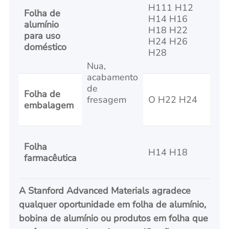
H111 H12
Folha de
H14 H16
alumínio
H18 H22
0.0
para uso
H24 H26
doméstico
H28
Nua,
acabamento
de
Folha de
fresagem
O H22 H24
0.0
embalagem
Folha
H14 H18
0.0
farmacêutica
A Stanford Advanced Materials agradece
qualquer oportunidade em folha de alumínio,
bobina de alumínio ou produtos em folha que