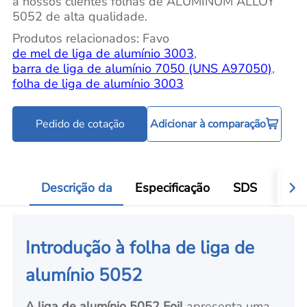
a nossos clientes folhas de ALUMINUM ALLOY
5052 de alta qualidade.
Produtos relacionados: Favo
de mel de liga de alumínio 3003
,
barra de liga de alumínio 7050 (UNS A97050)
,
folha de liga de alumínio 3003
Pedido de cotação
Adicionar à comparação
Descrição da
Especificação
SDS
Aval
Introdução à folha de liga de
alumínio 5052
A liga de alumínio 5052 Foil
apresenta uma