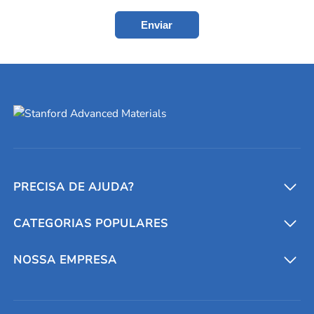
Enviar
PRECISA DE AJUDA?
CATEGORIAS POPULARES
Conversores e calculadoras
Entre em contato conosco
Metais refratários
NOSSA EMPRESA
Solicite um orçamento
Materiais cerâmicos
Sobre nós