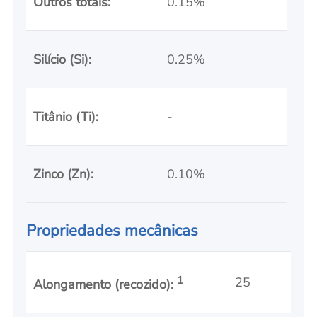
Outros totais:
0.15%
Silício (Si):
0.25%
Titânio (Ti):
-
Zinco (Zn):
0.10%
Propriedades mecânicas
1
25
Alongamento (recozido):