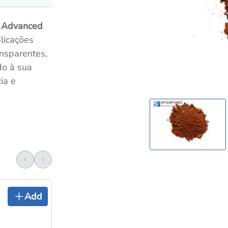
d Advanced
licações
nsparentes,
do à sua
ia e
Add