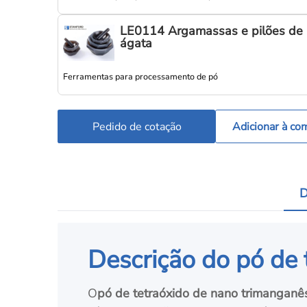
LE0114 Argamassas e pilões de
ágata
Ferramentas para processamento de pó
Pedido de cotação
Adicionar à co
D
Descrição do pó de
O
pó de tetraóxido de nano trimanganê