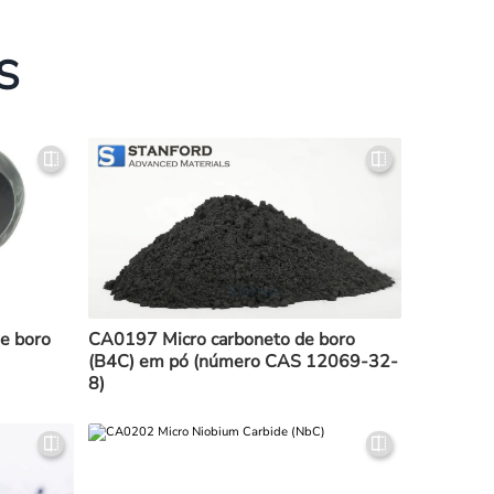
S
e boro
CA0197 Micro carboneto de boro
(B4C) em pó (número CAS 12069-32-
8)