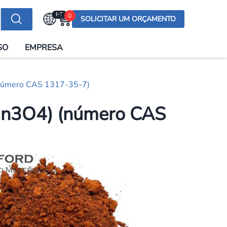
PT
0
SOLICITAR UM ORÇAMENTO
Selecionar a língua
SO
EMPRESA
English (US)
English (UK)
(número CAS 1317-35-7)
Española
Deutsch
(Mn3O4) (número CAS
Français
Italiano
日本語
Русский
한국어
Português
العربية