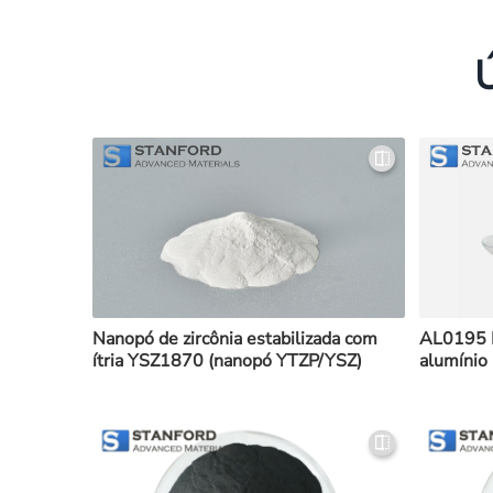
Nanopó de zircônia estabilizada com
AL0195 P
ítria YSZ1870 (nanopó YTZP/YSZ)
alumínio