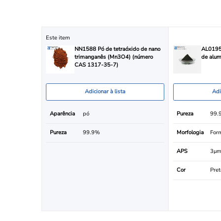
Este item
NN1588 Pó de tetraóxido de nano
AL0195 
trimanganês (Mn3O4) (número
de alum
CAS 1317-35-7)
Adicionar à lista
Adi
Aparência
pó
Pureza
99.
Pureza
99.9%
Morfologia
Form
APS
3μ
Cor
Pret