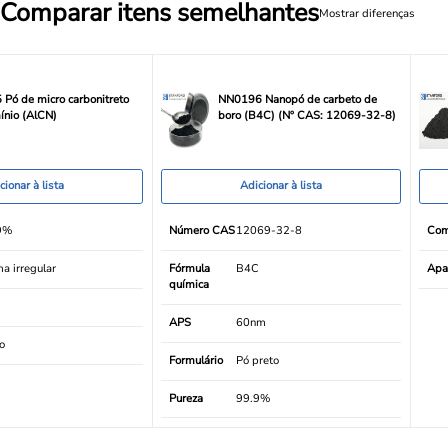
Comparar itens semelhantes
Mostrar diferenças
Pó de micro carbonitreto
NN0196 Nanopó de carbeto de
ínio (AlCN)
boro (B4C) (Nº CAS: 12069-32-8)
cionar à lista
Adicionar à lista
9%
Número CAS
12069-32-8
Com
a irregular
Fórmula
B4C
Apa
química
m
APS
60nm
o
Formulário
Pó preto
Pureza
99.9%