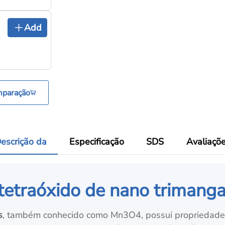
Add
mparação
escrição da
Especificação
SDS
Avaliaçõ
 tetraóxido de nano trimang
s
, também conhecido como Mn3O4, possui propriedades