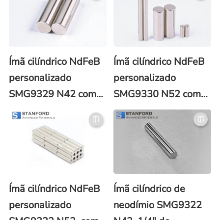
0,625″ de espessura
2,000″ de espessura
Ímã cilíndrico NdFeB
Ímã cilíndrico NdFeB
personalizado
personalizado
SMG9329 N42 com
SMG9330 N52 com
3,00 mm (0,118 pol.)
33,00 mm (1,299
de diâmetro x 12,00
pol.) de diâmetro x
mm (0,472 pol.) de
50,80 mm (2,000
espessura
pol.) de espessura
Ímã cilíndrico NdFeB
Ímã cilíndrico de
personalizado
neodímio SMG9322