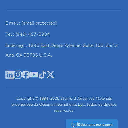
Solicite um orçamento
Materiais cerâmicos
Sobre nós
E mail :
[email protected]
Lista de consultas
Elementos de terras raras
Promoções atuais
Tel : (949) 407-8904
Termos e Condições
Alvos de pulverização catódica
Notícias e blogs
Endereço : 1940 East Deere Avenue, Suite 100, Santa
Política de Privacidade
Ácido hialurônico
Estudos de caso
Ana, CA 92705 U.S.A.
Novos produtos
Ímãs de neodímio
Perfil da Empresa
Pó de ligas de alta entropia
Fichas de Dados de Segurança
Escreva para nós
Copyright © 1994-
2026
Stanford Advanced Materials
propriedade da Oceania International LLC, todos os direitos
reservados.
Deixar uma mensagem