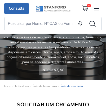
0
Consulta
Ímãs de neodímio padrão
A Stanford Advanced Materials (SAM) oferece uma linha
completa de ímãs de neodímio padrão com formatos, tamanhos,
revestimentos e classes personalizáveis. De N35 a N55,
incluindo opções para altas temperaturas, nossos ímãs estão
disponíveis em discos, blocos, anéis, arcos e muito mais. As
opções de revestimento incluem níquel, epóxi, zinco e outros,
para se adequar a diferentes ambientes.
INTRODUÇÃO
Início
Aplicativos
Ímãs de terras raras
Ímãs de neodímio
SOLICITAR UM ORÇAMENTO