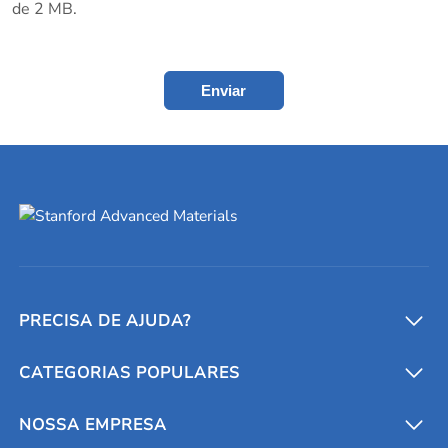
de 2 MB.
Enviar
PRECISA DE AJUDA?
CATEGORIAS POPULARES
Conversores e calculadoras
Entre em contato conosco
Metais refratários
NOSSA EMPRESA