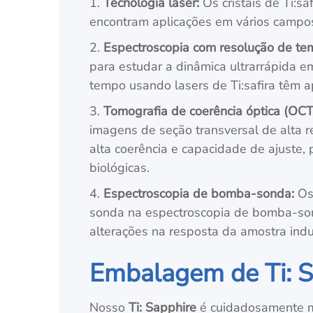
1.
Tecnologia laser:
Os cristais de Ti:
encontram aplicações em vários campos
2.
Espectroscopia com resolução de t
para estudar a dinâmica ultrarrápida e
tempo usando lasers de Ti:safira têm ap
3.
Tomografia de coerência óptica (OCT
imagens de seção transversal de alta re
alta coerência e capacidade de ajuste,
biológicas.
4.
Espectroscopia de bomba-sonda:
Os
sonda na espectroscopia de bomba-sond
alterações na resposta da amostra ind
Embalagem de Ti: S
Nosso
Ti: Sapphire
é cuidadosamente ma