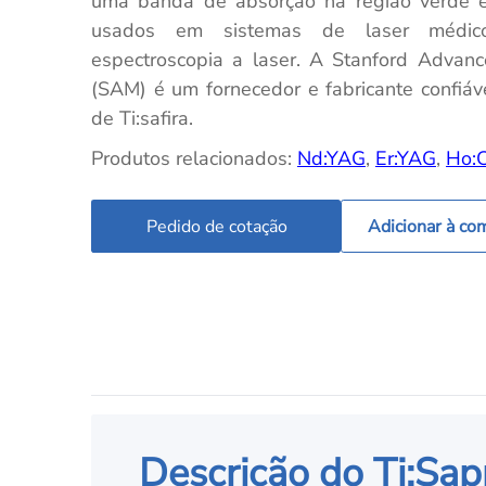
uma banda de absorção na região verde 
usados em sistemas de laser médico
espectroscopia a laser. A Stanford Advanc
(SAM) é um fornecedor e fabricante confiáve
de Ti:safira.
Produtos relacionados:
Nd:YAG
,
Er:YAG
,
Ho:
Pedido de cotação
Adicionar à co
Descrição do Ti:Sap