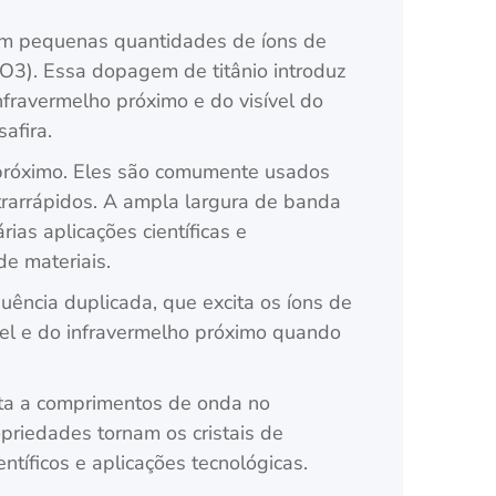
ntém pequenas quantidades de íons de
l2O3). Essa dopagem de titânio introduz
infravermelho próximo e do visível do
afira.
ho próximo. Eles são comumente usados
trarrápidos. A ampla largura de banda
rias aplicações científicas e
e materiais.
ência duplicada, que excita os íons de
ível e do infravermelho próximo quando
leta a comprimentos de onda no
opriedades tornam os cristais de
ntíficos e aplicações tecnológicas.