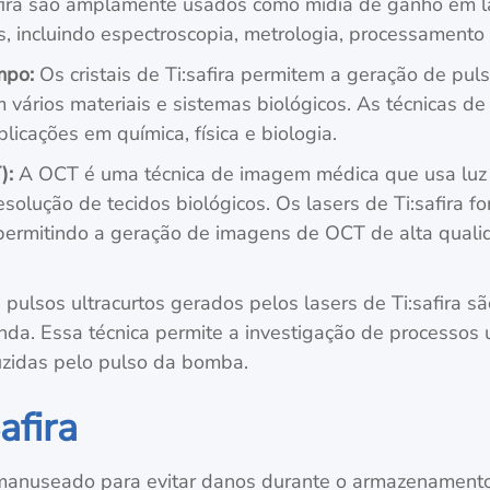
safira são amplamente usados como mídia de ganho em la
, incluindo espectroscopia, metrologia, processamento 
empo:
Os cristais de Ti:safira permitem a geração de pu
m vários materiais e sistemas biológicos. As técnicas d
licações em química, física e biologia.
):
A OCT é uma técnica de imagem médica que usa luz d
solução de tecidos biológicos. Os lasers de Ti:safira f
 permitindo a geração de imagens de OCT de alta quali
 pulsos ultracurtos gerados pelos lasers de Ti:safira 
a. Essa técnica permite a investigação de processos 
uzidas pelo pulso da bomba.
afira
nuseado para evitar danos durante o armazenamento e