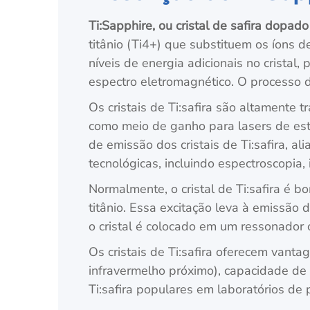
Ti:Sapphire, ou cristal de safira dopado
titânio (Ti4+) que substituem os íons d
níveis de energia adicionais no cristal
espectro eletromagnético. O processo 
Os cristais de Ti:safira são altamente
como meio de ganho para lasers de esta
de emissão dos cristais de Ti:safira, al
tecnológicas, incluindo espectroscopi
Normalmente, o cristal de Ti:safira é 
titânio. Essa excitação leva à emissão 
o cristal é colocado em um ressonador ó
Os cristais de Ti:safira oferecem vant
infravermelho próximo), capacidade de 
Ti:safira populares em laboratórios de 