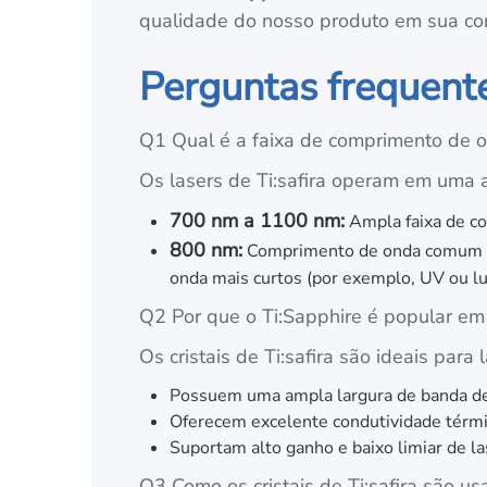
qualidade do nosso produto em sua con
Perguntas frequente
Q1 Qual é a faixa de comprimento de o
Os lasers de Ti:safira operam em uma a
700 nm a 1100 nm:
Ampla faixa de co
800 nm:
Comprimento de onda comum pa
onda mais curtos (por exemplo, UV ou lu
Q2 Por que o Ti:Sapphire é popular em 
Os cristais de Ti:safira são ideais para 
Possuem uma ampla largura de banda de
Oferecem excelente condutividade térmic
Suportam alto ganho e baixo limiar de la
Q3 Como os cristais de Ti:safira são u