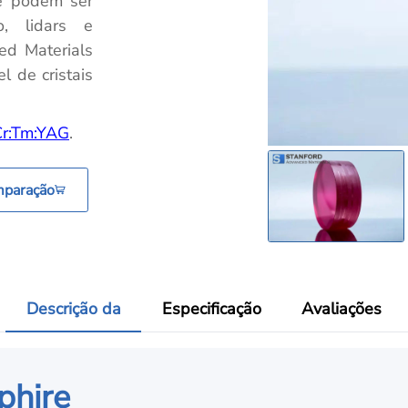
e podem ser
, lidars e
ed Materials
l de cristais
Cr:Tm:YAG
.
mparação
Descrição da
Especificação
Avaliações
phire