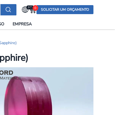
PT
0
SOLICITAR UM ORÇAMENTO
Selecionar a língua
SO
EMPRESA
English (US)
English (UK)
Sapphire)
Española
Deutsch
pphire)
Français
Italiano
日本語
Русский
한국어
Português
العربية