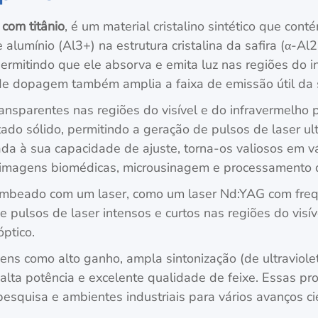
 com titânio
, é um material cristalino sintético que co
e alumínio (Al3+) na estrutura cristalina da safira (α-A
, permitindo que ele absorva e emita luz nas regiões do 
de dopagem também amplia a faixa de emissão útil da s
 transparentes nas regiões do visível e do infravermel
do sólido, permitindo a geração de pulsos de laser ul
iada à sua capacidade de ajuste, torna-os valiosos em vá
a, imagens biomédicas, microusinagem e processamento d
bombeado com um laser, como um laser Nd:YAG com frequ
de pulsos de laser intensos e curtos nas regiões do vis
ptico.
agens como alto ganho, ampla sintonização (de ultravio
alta potência e excelente qualidade de feixe. Essas pr
pesquisa e ambientes industriais para vários avanços cie