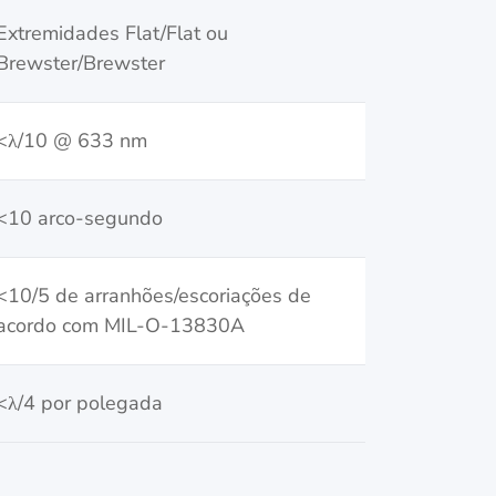
Extremidades Flat/Flat ou
Brewster/Brewster
<λ/10 @ 633 nm
<10 arco-segundo
<10/5 de arranhões/escoriações de
acordo com MIL-O-13830A
<λ/4 por polegada