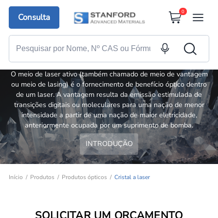
0
Consulta
Cristal a laser
O meio de laser ativo (também chamado de meio de vantagem
ou meio de lasing) é o fornecimento de benefício óptico dentro
de um laser. A vantagem resulta da emissão estimulada de
transições digitais ou moleculares para uma nação de menor
intensidade a partir de uma nação de maior eletricidade,
anteriormente ocupada por um suprimento de bomba.
INTRODUÇÃO
Início
Produtos
Produtos ópticos
Cristal a laser
SOLICITAR UM ORÇAMENTO