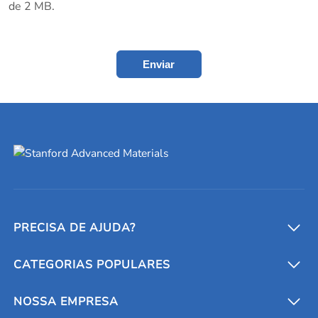
de 2 MB.
Enviar
PRECISA DE AJUDA?
CATEGORIAS POPULARES
Conversores e calculadoras
Entre em contato conosco
Metais refratários
NOSSA EMPRESA