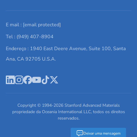
Solicite um orçamento
Materiais cerâmicos
Sobre nós
E mail :
[email protected]
Lista de consultas
Elementos de terras raras
Promoções atuais
Tel : (949) 407-8904
Termos e Condições
Alvos de pulverização catódica
Notícias e blogs
Endereço : 1940 East Deere Avenue, Suite 100, Santa
Política de Privacidade
Ácido hialurônico
Estudos de caso
Ana, CA 92705 U.S.A.
Novos produtos
Ímãs de neodímio
Perfil da Empresa
Pó de ligas de alta entropia
Fichas de Dados de Segurança
Escreva para nós
Copyright © 1994-
2026
Stanford Advanced Materials
propriedade da Oceania International LLC, todos os direitos
reservados.
Deixar uma mensagem