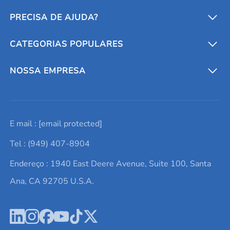
PRECISA DE AJUDA?
CATEGORIAS POPULARES
Conversores e calculadoras
Entre em contato conosco
Metais refratários
NOSSA EMPRESA
Solicite um orçamento
Materiais cerâmicos
Sobre nós
E mail :
[email protected]
Lista de consultas
Elementos de terras raras
Promoções atuais
Tel : (949) 407-8904
Termos e Condições
Alvos de pulverização catódica
Notícias e blogs
Endereço : 1940 East Deere Avenue, Suite 100, Santa
Política de Privacidade
Ácido hialurônico
Estudos de caso
Ana, CA 92705 U.S.A.
Novos produtos
Ímãs de neodímio
Perfil da Empresa