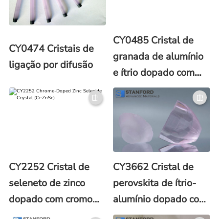
CY0485 Cristal de
CY0474 Cristais de
granada de alumínio
ligação por difusão
e ítrio dopado com
neodímio-cério
(Nd:Ce:YAG)
CY2252 Cristal de
CY3662 Cristal de
seleneto de zinco
perovskita de ítrio-
dopado com cromo
alumínio dopado com
(Cr:ZnSe)
érbio Er:YAP