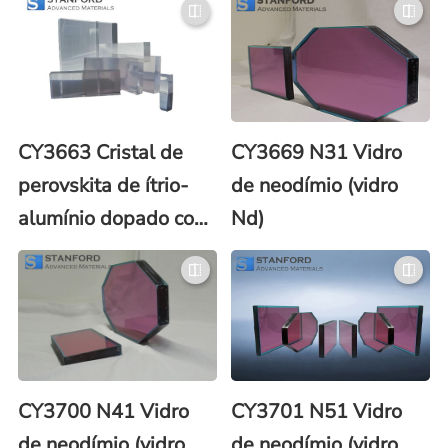
(Er:YAlO3)
CY3663 Cristal de
CY3669 N31 Vidro
perovskita de ítrio-
de neodímio (vidro
alumínio dopado com
Nd)
neodímio Nd:YAP
(Nd3+: YAlO3)
CY3700 N41 Vidro
CY3701 N51 Vidro
de neodímio (vidro
de neodímio (vidro