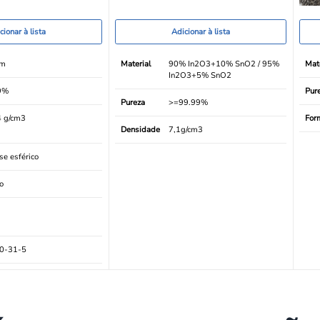
cionar à lista
Adicionar à lista
nm
Material
90% In2O3+10% SnO2 / 95%
Mate
In2O3+5% SnO2
9%
Pur
Pureza
>=99.99%
4 g/cm3
For
Densidade
7,1g/cm3
e esférico
o
0-31-5