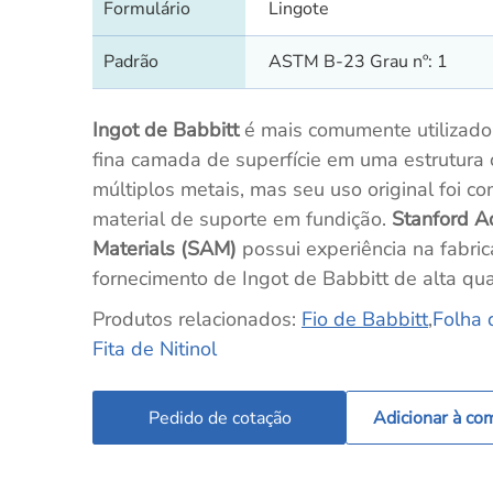
Formulário
Lingote
Padrão
ASTM B-23 Grau nº: 1
Ingot de Babbitt
é mais comumente utilizad
fina camada de superfície em uma estrutura
múltiplos metais, mas seu uso original foi c
material de suporte em fundição.
Stanford 
Materials (SAM)
possui experiência na fabri
fornecimento de Ingot de Babbitt de alta qu
Produtos relacionados:
Fio de Babbitt
,
Folha 
Fita de Nitinol
Pedido de cotação
Adicionar à co