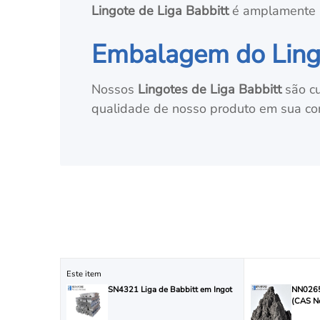
Lingote de Liga Babbitt
é amplamente ut
Embalagem do Lingo
Nossos
Lingotes de Liga Babbitt
são cu
qualidade de nosso produto em sua con
Este item
SN4321 Liga de Babbitt em Ingot
NN0265
(CAS N