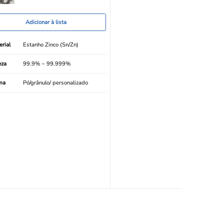
Adicionar à lista
rial
Estanho Zinco (Sn/Zn)
eza
99.9% ~ 99.999%
ma
Pó/grânulo/ personalizado