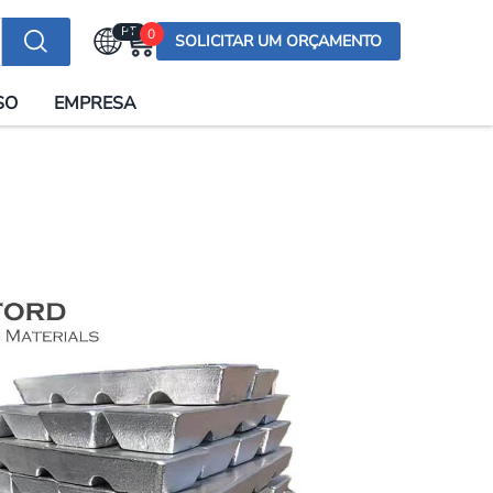
PT
0
SOLICITAR UM ORÇAMENTO
Selecionar a língua
SO
EMPRESA
English (US)
English (UK)
Española
Deutsch
Français
Italiano
日本語
Русский
한국어
Português
العربية