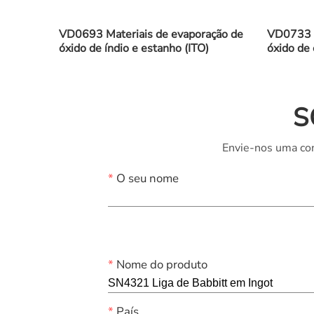
VD0693 Materiais de evaporação de
VD0733 M
óxido de índio e estanho (ITO)
óxido de
S
Envie-nos uma con
*
O seu nome
*
Nome do produto
*
País