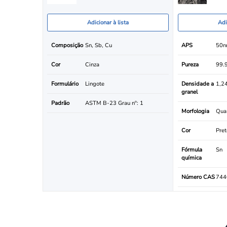
Adicionar à lista
Adi
Composição
Sn, Sb, Cu
APS
50
Cor
Cinza
Pureza
99.
Formulário
Lingote
Densidade a
1,2
granel
Padrão
ASTM B-23 Grau nº: 1
Morfologia
Quas
Cor
Pret
Fórmula
Sn
química
Número CAS
744