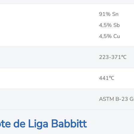
91% Sn
4,5% Sb
4,5% Cu
223-371℃
441℃
ASTM B-23 Gr
te de Liga Babbitt