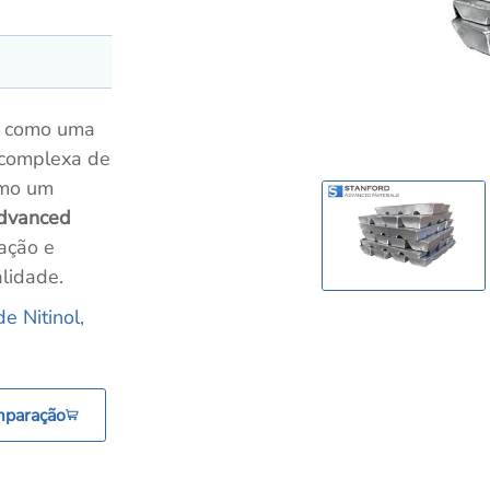
o como uma
 complexa de
omo um
Advanced
cação e
alidade.
de Nitinol
,
mparação