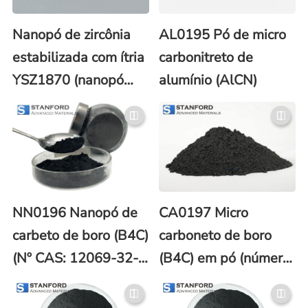
Nanopó de zircônia
AL0195 Pó de micro
estabilizada com ítria
carbonitreto de
YSZ1870 (nanopó
alumínio (AlCN)
YTZP/YSZ)
NN0196 Nanopó de
CA0197 Micro
carbeto de boro (B4C)
carboneto de boro
(Nº CAS: 12069-32-
(B4C) em pó (número
8)
CAS 12069-32-8)