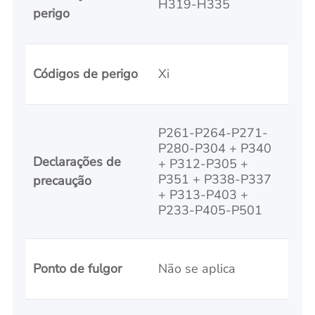
H319-H335
perigo
Códigos de perigo
Xi
P261-P264-P271-
P280-P304 + P340
Declarações de
+ P312-P305 +
P351 + P338-P337
precaução
+ P313-P403 +
P233-P405-P501
Ponto de fulgor
Não se aplica