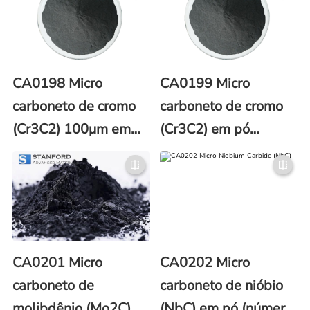
CA0198 Micro
CA0199 Micro
carboneto de cromo
carboneto de cromo
(Cr3C2) 100μm em
(Cr3C2) em pó
pó (CAS No. 12012-
1000μm (número
35-0)
CAS 12012-35-0)
CA0201 Micro
CA0202 Micro
carboneto de
carboneto de nióbio
molibdênio (Mo2C)
(NbC) em pó (número