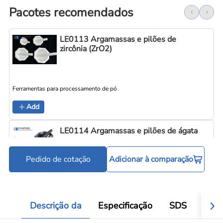
Pacotes recomendados
LE0113 Argamassas e pilões de
zircônia (ZrO2)
Ferramentas para processamento de pó
Add
LE0114 Argamassas e pilões de ágata
Pedido de cotação
Adicionar à comparação
Ferramentas para processamento de pó
Add
Descrição da
Especificação
SDS
Aval