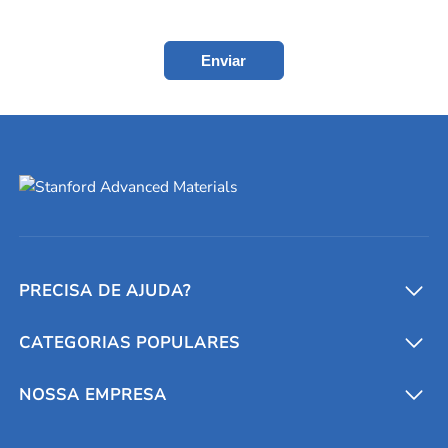
Enviar
PRECISA DE AJUDA?
CATEGORIAS POPULARES
Conversores e calculadoras
Entre em contato conosco
Metais refratários
NOSSA EMPRESA
Solicite um orçamento
Materiais cerâmicos
Sobre nós