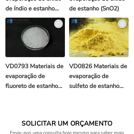
de índio e estanho
de estanho (SnO2)
(ITO)
VD0793 Materiais de
VD0826 Materiais de
evaporação de
evaporação de
fluoreto de estanho
sulfeto de estanho
(SnF2)
(SnS2)
SOLICITAR UM ORÇAMENTO
Envie-nos uma consulta hoje mesmo para saber mais