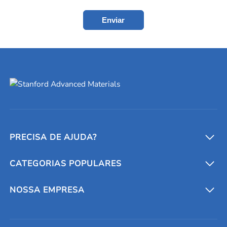
Enviar
PRECISA DE AJUDA?
CATEGORIAS POPULARES
Conversores e calculadoras
Entre em contato conosco
Metais refratários
NOSSA EMPRESA
Solicite um orçamento
Materiais cerâmicos
Sobre nós