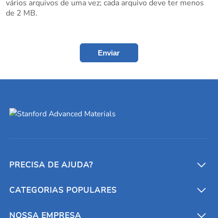
vários arquivos de uma vez; cada arquivo deve ter menos
de 2 MB.
Enviar
PRECISA DE AJUDA?
CATEGORIAS POPULARES
Conversores e calculadoras
Entre em contato conosco
Metais refratários
NOSSA EMPRESA