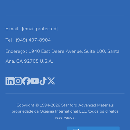
Solicite um orçamento
Materiais cerâmicos
Sobre nós
E mail :
[email protected]
Lista de consultas
Elementos de terras raras
Promoções atuais
Tel : (949) 407-8904
Termos e Condições
Alvos de pulverização catódica
Notícias e blogs
Endereço : 1940 East Deere Avenue, Suite 100, Santa
Política de Privacidade
Ácido hialurônico
Estudos de caso
Ana, CA 92705 U.S.A.
Novos produtos
Ímãs de neodímio
Perfil da Empresa
Pó de ligas de alta entropia
Fichas de Dados de Segurança
Escreva para nós
Copyright © 1994-
2026
Stanford Advanced Materials
propriedade da Oceania International LLC, todos os direitos
reservados.