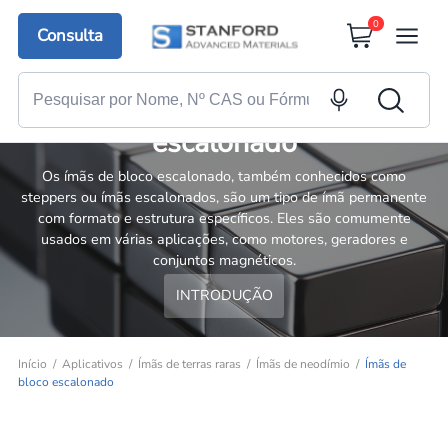
0
Consulta
Ímãs de neodímio de bloco
escalonado
Os ímãs de bloco escalonado, também conhecidos como
steppers ou ímãs escalonados, são um tipo de ímã permanente
com formato e estrutura específicos. Eles são comumente
usados em várias aplicações, como motores, geradores e
conjuntos magnéticos.
INTRODUÇÃO
Início
Aplicativos
Ímãs de terras raras
Ímãs de neodímio
Ímãs de
bloco escalonado