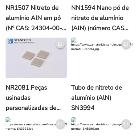
NR1507 Nitreto de
NN1594 Nano pó de
alumínio AlN em pó
nitreto de alumínio
(Nº CAS: 24304-00-
(AlN) (número CAS
5)
24304-00-5)
NR2081 Peças
Tubo de nitreto de
usinadas
alumínio (AlN)
personalizadas de
SN3994
nitreto de alumínio
(AlN)