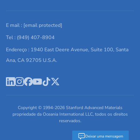
Solicite um orçamento
Materiais cerâmicos
Sobre nós
E mail :
[email protected]
Lista de consultas
Elementos de terras raras
Promoções atuais
Tel : (949) 407-8904
Termos e Condições
Alvos de pulverização catódica
Notícias e blogs
Endereço : 1940 East Deere Avenue, Suite 100, Santa
Política de Privacidade
Ácido hialurônico
Estudos de caso
Ana, CA 92705 U.S.A.
Novos produtos
Ímãs de neodímio
Perfil da Empresa
Pó de ligas de alta entropia
Fichas de Dados de Segurança
Escreva para nós
Copyright © 1994-
2026
Stanford Advanced Materials
propriedade da Oceania International LLC, todos os direitos
reservados.
Deixar uma mensagem