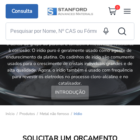
0
Consulta
Irídio
O irídio é um metal duro, quebradiço, brilhante, branco-prateado
e denso do grupo da platina. É também o metal mais resistente
à corrosão. O irídio puro é geralmente usado como agente de
endurecimento da platina. Os cadinhos de irídio são comumente
usados para o crescimento de cristais individuais grandes e de
alta qualidade. Agora, o irídio também é usado com frequência
para revestir os eletrodos no processo cloro-alcalino e no
catalisador.
INTRODUÇÃO
Início
Produtos
Metal não ferroso
Irídio
SOLICITAR UM ORÇAMENTO