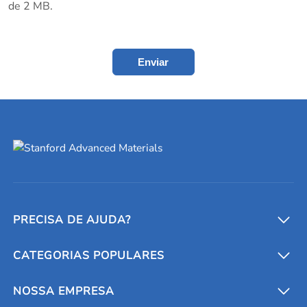
de 2 MB.
Enviar
PRECISA DE AJUDA?
CATEGORIAS POPULARES
Conversores e calculadoras
Entre em contato conosco
Metais refratários
NOSSA EMPRESA