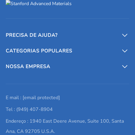
PRECISA DE AJUDA?
CATEGORIAS POPULARES
Conversores e calculadoras
Entre em contato conosco
Metais refratários
NOSSA EMPRESA
Solicite um orçamento
Materiais cerâmicos
Sobre nós
E mail :
[email protected]
Lista de consultas
Elementos de terras raras
Promoções atuais
Tel : (949) 407-8904
Termos e Condições
Alvos de pulverização catódica
Notícias e blogs
Endereço : 1940 East Deere Avenue, Suite 100, Santa
Política de Privacidade
Ácido hialurônico
Estudos de caso
Ana, CA 92705 U.S.A.