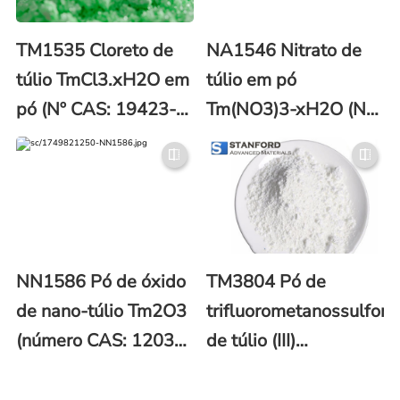
TM1535 Cloreto de
NA1546 Nitrato de
túlio TmCl3.xH2O em
túlio em pó
pó (Nº CAS: 19423-
Tm(NO3)3-xH2O (Nº
86-0)
CAS: 100641-15-4)
NN1586 Pó de óxido
TM3804 Pó de
de nano-túlio Tm2O3
trifluorometanossulfona
(número CAS: 12036-
de túlio (III)
44-1)
(CF3SO3)3Tm
(número CAS