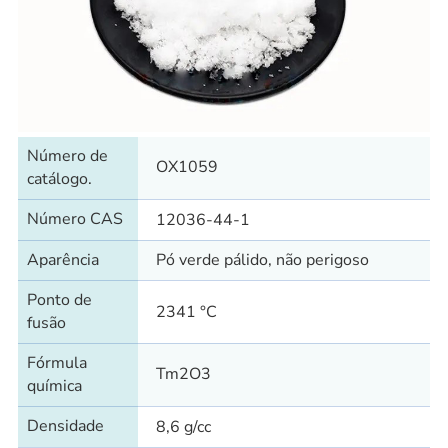
Número de
OX1059
catálogo.
Número CAS
12036-44-1
Aparência
Pó verde pálido, não perigoso
Ponto de
2341 °C
fusão
Fórmula
Tm2O3
química
Densidade
8,6 g/cc