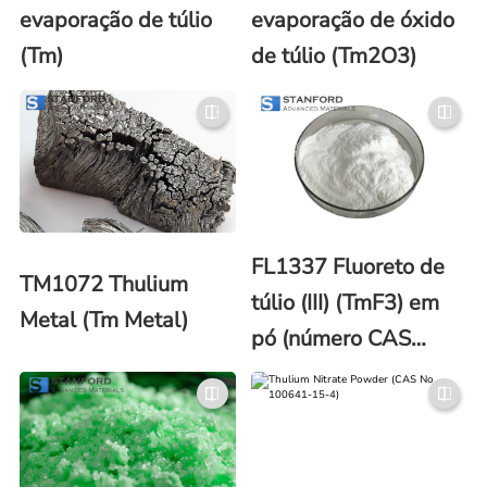
evaporação de túlio
evaporação de óxido
(Tm)
de túlio (Tm2O3)
FL1337 Fluoreto de
TM1072 Thulium
túlio (III) (TmF3) em
Metal (Tm Metal)
pó (número CAS
13760-79-7)