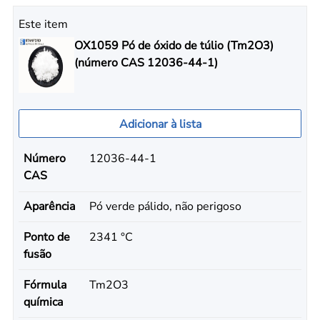
Este item
OX1059 Pó de óxido de túlio (Tm2O3)
(número CAS 12036-44-1)
Adicionar à lista
Número
12036-44-1
CAS
Aparência
Pó verde pálido, não perigoso
Ponto de
2341 °C
fusão
Fórmula
Tm2O3
química