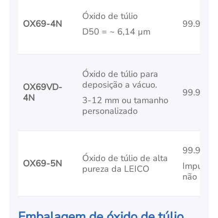
Óxido de túlio
OX69-4N
99.99%
D50 = ~ 6,14 µm
Óxido de túlio para
deposição a vácuo.
OX69VD-
99.99 %
4N
3-12 mm ou tamanho
personalizado
99.999 
Óxido de túlio de alta
OX69-5N
Impureza
pureza da LEICO
não rara
Embalagem de óxido de túlio