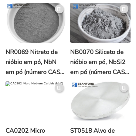
19-1)
NR0069 Nitreto de
NB0070 Siliceto de
nióbio em pó, NbN
nióbio em pó, NbSi2
em pó (número CAS
em pó (número CAS
24621-21-4)
12034-80-9)
CA0202 Micro
ST0518 Alvo de