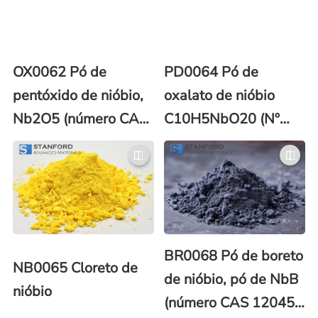
OX0062 Pó de
PD0064 Pó de
pentóxido de nióbio,
oxalato de nióbio
Nb2O5 (número CAS
C10H5NbO20 (Nº
1313-96-8)
CAS: 21348-59-4)
BR0068 Pó de boreto
NB0065 Cloreto de
de nióbio, pó de NbB
nióbio
(número CAS 12045-