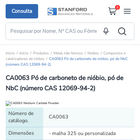
0
Consulta
Início
Início
Produtos
Metal não ferroso
Nióbio
Compostos e
catalisadores de nióbio
CA0063 Pó de carboneto de nióbio, pó de NbC
(número CAS 12069-94-2)
CA0063 Pó de carboneto de nióbio, pó de
NbC (número CAS 12069-94-2)
Número de
CA0063
catálogo.
Dimensões
- malha 325 ou personalizada