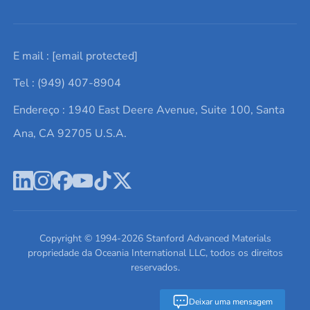
Solicite um orçamento
Materiais cerâmicos
Sobre nós
E mail :
[email protected]
Lista de consultas
Elementos de terras raras
Promoções atuais
Tel : (949) 407-8904
Termos e Condições
Alvos de pulverização catódica
Notícias e blogs
Endereço : 1940 East Deere Avenue, Suite 100, Santa
Política de Privacidade
Ácido hialurônico
Estudos de caso
Ana, CA 92705 U.S.A.
Novos produtos
Ímãs de neodímio
Perfil da Empresa
Pó de ligas de alta entropia
Fichas de Dados de Segurança
Escreva para nós
Copyright © 1994-
2026
Stanford Advanced Materials
propriedade da Oceania International LLC, todos os direitos
reservados.
Deixar uma mensagem