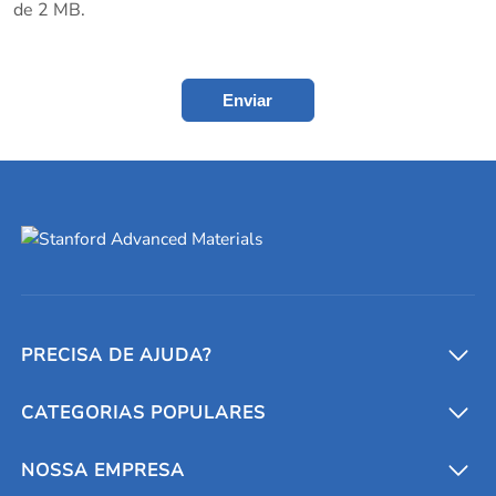
de 2 MB.
Enviar
PRECISA DE AJUDA?
CATEGORIAS POPULARES
Conversores e calculadoras
Entre em contato conosco
Metais refratários
NOSSA EMPRESA