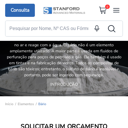
0
Consulta
Bário
O bário é um metal macio e prateado que mancha rapidamente
no ar e reage com a água. O bário não é um elemento
amplamente utilizado. A maior parte é usada em fluidos de
perfuração para poços de petróleo e gás. Ele também é usado
em tintas e na fabricação de vidros. Todos os compostos de
bário são tóxicos; entretanto, o sulfato de bário é insolúvel e,
portanto, pode ser ingerido com segurança.
INTRODUÇÃO
Início
Elementos
Bário
SOLICITAR UM ORÇAMENTO