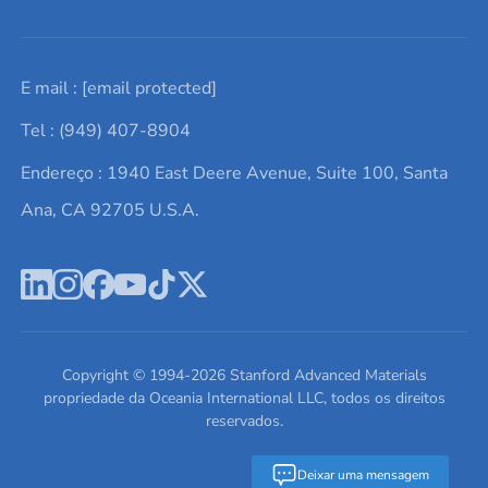
Solicite um orçamento
Materiais cerâmicos
Sobre nós
E mail :
[email protected]
Lista de consultas
Elementos de terras raras
Promoções atuais
Tel : (949) 407-8904
Termos e Condições
Alvos de pulverização catódica
Notícias e blogs
Endereço : 1940 East Deere Avenue, Suite 100, Santa
Política de Privacidade
Ácido hialurônico
Estudos de caso
Ana, CA 92705 U.S.A.
Novos produtos
Ímãs de neodímio
Perfil da Empresa
Pó de ligas de alta entropia
Fichas de Dados de Segurança
Escreva para nós
Copyright © 1994-
2026
Stanford Advanced Materials
propriedade da Oceania International LLC, todos os direitos
reservados.
Deixar uma mensagem