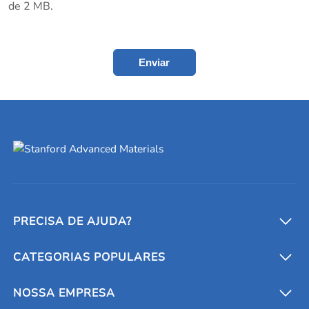
de 2 MB.
Enviar
PRECISA DE AJUDA?
CATEGORIAS POPULARES
Conversores e calculadoras
Entre em contato conosco
Metais refratários
NOSSA EMPRESA