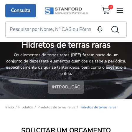
0
Consulta
Hidretos de terras raras
Os elementos de terras raras (REE) fazem parte de um
conjunto de dezessete elementos químicos da tabela periódica,
especificamente os quinze lantanídeos, bem como o escândio e
o ítrio.
INTRODUÇÃO
Início
Produtos
Produtos de terras raras
Hidretos de terras raras
SOLICITAR UM ORÇAMENTO